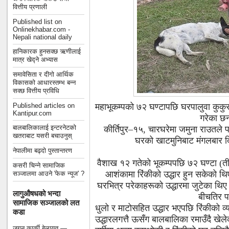
वित्तीय प्रणाली
Published list on
Onlinekhabar.com -
Nepali national daily
हानिकारक हुनसक्छ ऋणीलाई
मात्र खेद्ने अभ्यास
समावेसिता र दीगो आर्थिक
विकासको आधारस्तम्भ बन्न
सक्छ वित्तीय प्रविधि
Published articles on
महाभूकम्पको ७२ घण्टापछि घरपालुवा कुकुर 
Kantipur.com
गरेका छ
बालबालिकालाई इन्टरनेटको
कीर्तिपुर–१५, चारघरेमा जमुना राउतले प
खतराबाट यसरी बचाउनुस्
घरको खाटमुनिबाट मंगलबार दि
नेपालीमा बढ्दो पुस्तान्तरण
वैशाख १२ गतेको भूकम्पपछि ७२ घण्टा (तीन
कसरी चिन्ने सामाजिक
आशंकामा रिंकीको उद्धार हुन सकेको थि
सञ्जालमा आउने 'फेक न्यूज' ?
घरभित्र परेकाहरूको उद्धारमा जुटेका थिए।
लागुऔषधको भन्दा
बीचतिर प
सामाजिक सञ्जालको लत
धुलो र माटोसहित उद्धार भएपछि रिंकीको व
कडा
उद्धारलगत्तै ऊसँग बालबालिका रमाउँदै खेल
जगन कार्की बेलायत —