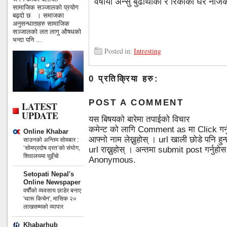
वर्षीया अन्सु बुढाथोकी र रिंकीको घर नजि
सामाजिक सञ्जालको प्रयोग
बढ्दो छ । समाजका
अनुसन्धाताहरु सामाजिक
सञ्जालको लत लागु औषधको
भन्दा पनि ...
Posted in:
Intresting
0 प्रतिक्रिया हरु:
POST A COMMENT
LATEST
UPDATE
यस बिषयको बारेमा तपाईको विचार
कमेन्ट को लागि Comment as मा Click गर्
Online Khabar
आफ्नो नाम लेख्नुहोस् । url खाली छोडे पनि 
साउनको अन्तिम सोमबार :
‘सोमप्रदोष व्रत’को संयोग,
url राख्नुहोस् । अन्तमा submit post गर्नुहो
शिवालयमा घुइँचो
Anonymous.
Setopati Nepal's
Online Newspaper
वर्षौंको व्यवसाय छाडेर बनाए
'थारू किचेन', मासिक २०
लाखसम्मको व्यापार
Khabarhub