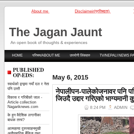
About me
Disclaimeir(प्रतिबद्दता)
The Jagan Jaunt
An open book of thoughts & experiences
HOME
परिचय/ABOUT ME
उपयोगी लिंकहरु
TV/NEPALI NEWS P
PUBLISHED
OP-EDS:
May 6, 2015
स्वार्थको द्वन्द्वमा नयाँ दल र नेता
नेपालीपन-पालेकोजनावर पनि प
पनि उस्तै
जिउदै उद्दार गरिएको भाग्यमानी क
विकास र गरिबीको जाल -
Article collection
Nagariknews.com
8:24 PM
ADMIN
के हुन वैदेशिक लगानीका
बाधक तत्त्व?
आत्महत्या दुरुत्साहनमुखी
अनौपचारिक बैंकिङ तथा