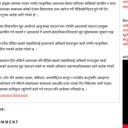
अध्य
द्वन्द्वका समयमा भएका गम्भीर प्रकृतिका अपराधमा बेपत्ता पारिएका व्यक्तिको छानविन र सत्य
सक्न
लापका सम्बन्धमा बनेको ऐनका विवादास्पद दफा खारेज गरी पीडितकेन्द्रित हुने गरी ऐन
फागुनमा आदेश जारी गरेको हो ।
बेला
कवित
 विचाराधिन मुद्दा आयोगले आफूसमक्ष पठाउन माग गरेपनि अदालतले पठाउन उपयुक्त
लास
नविन गर्न नसक्ने र अदालतले नै आफ्नो क्षेत्राधिकारभित्रको मुद्दा पूर्ववतरूपमा सुचारु राख्न
खुले
श्र
 गराउँदा पीडित पक्षको सहमतिलाई इजलासले अनिवार्य बनाउनुका साथै गम्भीर प्रकृतिका
अडे
 दिन नसक्ने आदेश गरेको छ ।
कोर
े क्षमादान दिन सकिने अपराधमा पनि पीडित पक्षको सहमतिलाई अनिवार्य गराउनुका साथै
ो आधारमा मुद्दा चलाउन सक्ने या नसक्ने अधिकार महान्यायाधिवक्तामा रहने आदेश गरेको
, परेर पनि अस्पष्ट भएका, संविधान, अन्तर्राष्ट्रिय कानुन र मानवीय कानुनसँग असङ्गत
यान्वयन गर्न नमिल्ने व्यवस्थाका सम्बन्धमा यसअघि दायर भएका रिट निवेदनमा जारी भएका
 व्याख्या प्रतिकुल नहुनेगरी कार्य गर्न गराउन पनि आदेशमा भनिएको छ ।
formation
,
Khabardari
हरु:
OMMENT