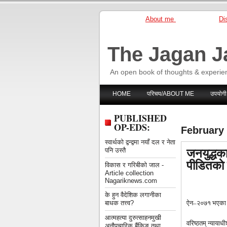
About me
Dis
The Jagan J
An open book of thoughts & experie
HOME
परिचय/ABOUT ME
उपयोगी
PUBLISHED
OP-EDS:
February 
स्वार्थको द्वन्द्वमा नयाँ दल र नेता
जनयुद्धक
पनि उस्तै
पीडितकाे 
विकास र गरिबीको जाल -
Article collection
Nagariknews.com
के हुन वैदेशिक लगानीका
ऐन–२०७१ भएका केह
बाधक तत्त्व?
आत्महत्या दुरुत्साहनमुखी
वरिष्ठतम् न्यायाधी
अनौपचारिक बैंकिङ तथा