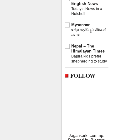
English News
Today’s News in a
Nutshell
Mysansar
परदेश गएपछि हुने रोमिङको
लफडा
Nepal – The
Himalayan Times
Bajura kids prefer
shepherding to study
FOLLOW
Jagankarki.com.np.