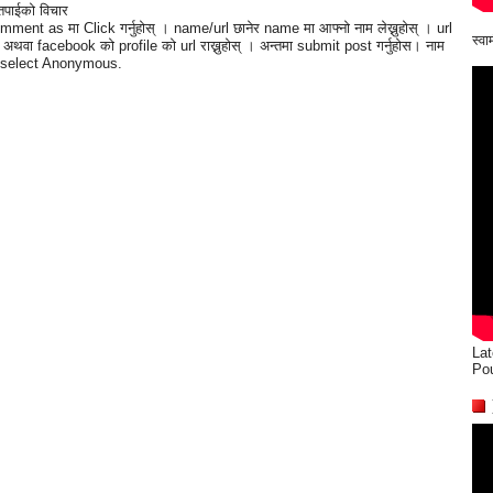
तपाईको विचार
mment as मा Click गर्नुहोस् । name/url छानेर name मा आफ्नो नाम लेख्नुहोस् । url
स्व
्छ अथवा facebook को profile को url राख्नुहोस् । अन्तमा submit post गर्नुहोस। नाम
 भए select Anonymous.
Lat
Po