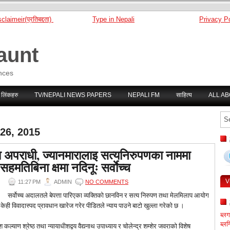
claimeir(प्रतिबद्दता)
Type in Nepali
Privacy Po
aunt
nces
 लिंकहरु
TV/NEPALI NEWS PAPERS
NEPALI FM
साहित्य
ALL A
26, 2015
ा अपराधी, ज्यानमारालाइ सत्यनिरुपणका नाममा
सहमतिबिना क्षमा नदिनूः सर्वाेच्च
V
11:27 PM
ADMIN
NO COMMENTS
सर्वोच्च अदालतले बेपत्ता पारिएका व्यक्तिको छानविन र सत्य निरुपण तथा मेलमिलाप आयोग
ी विवादास्पद प्रावधान खारेज गरेर पीडितले न्याय पाउने बाटो खुल्ला गरेको छ ।
ब्ल
ब्लग
श कल्याण श्रेष्ठ तथा न्यायाधीशद्वय वैद्यनाथ उपाध्याय र चोलेन्द्र शम्शेर जवराको विशेष