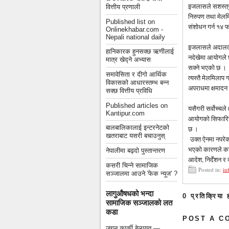
इजलासले सशस्त्र 
वित्तीय प्रणाली
निरुपण तथा मेलमि
Published list on
संशोधन गर्न १४ 
Onlinekhabar.com -
Nepali national daily
इजलासले अदालतमा
हानिकारक हुनसक्छ ऋणीलाई
नदेखेमा आयोगले छा
मात्र खेद्ने अभ्यास
सक्ने भएको छ ।
समावेसिता र दीगो आर्थिक
त्यस्तै मेलमिलाप
विकासको आधारस्तम्भ बन्न
अपराधमा क्षमादन
सक्छ वित्तीय प्रविधि
Published articles on
यसैगरी सर्वोच्चल
Kantipur.com
आयोगको सिफारिसक
बालबालिकालाई इन्टरनेटको
छ ।
खतराबाट यसरी बचाउनुस्
उक्त ऐनमा नपरेका
भएको कारणले कार्
नेपालीमा बढ्दो पुस्तान्तरण
आदेश, निर्देशन र
कसरी चिन्ने सामाजिक
Posted in:
in
सञ्जालमा आउने 'फेक न्यूज' ?
लागुऔषधको भन्दा
0 प्रतिक्रिया 
सामाजिक सञ्जालको लत
कडा
POST A C
जगन कार्की बेलायत —