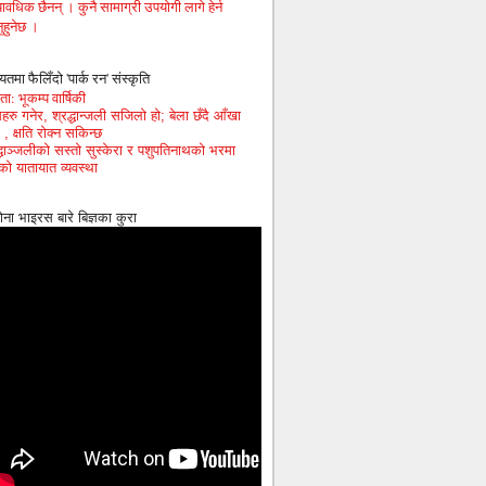
ावधिक छैनन् । कुनै सामाग्री उपयोगी लागे हेर्न
ुहुनेछ ।
यतमा फैलिँदो 'पार्क रन' संस्कृति
ा: भूकम्प वार्षिकी
हरु गनेर, श्रद्धान्जली सजिलो हो; बेला छँदै आँखा
 , क्षति रोक्न सकिन्छ
द्धाञ्जलीको सस्तो सुस्केरा र पशुपतिनाथको भरमा
को यातायात व्यवस्था
ोना भाइरस बारे बिज्ञका कुरा