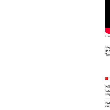
Cli
Nep
lis
Twe
बिप
say
Nep
re
onli