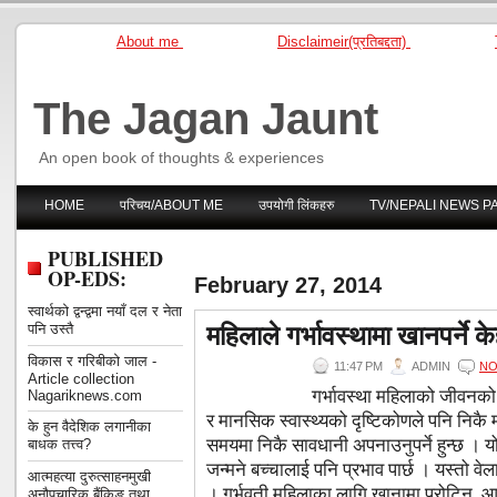
About me
Disclaimeir(प्रतिबद्दता)
The Jagan Jaunt
An open book of thoughts & experiences
HOME
परिचय/ABOUT ME
उपयोगी लिंकहरु
TV/NEPALI NEWS P
PUBLISHED
OP-EDS:
February 27, 2014
स्वार्थको द्वन्द्वमा नयाँ दल र नेता
महिलाले गर्भावस्थामा खानपर्ने क
पनि उस्तै
विकास र गरिबीको जाल -
11:47 PM
ADMIN
NO
Article collection
गर्भावस्था महिलाको जीवनको न
Nagariknews.com
र मानसिक स्वास्थ्यको दृष्टिकोणले पनि निकै 
के हुन वैदेशिक लगानीका
समयमा निकै सावधानी अपनाउनुपर्ने हुन्छ । यो 
बाधक तत्त्व?
जन्मने बच्चालाई पनि प्रभाव पार्छ । यस्तो वेला
आत्महत्या दुरुत्साहनमुखी
। गर्भवती महिलाका लागि खानामा प्रोटिन, आइर
अनौपचारिक बैंकिङ तथा