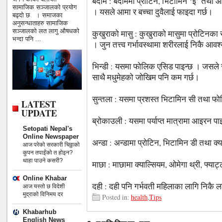
बदाम : बदाममा प्रोटिन, भिटामिन ‘ई’ तथा ओम
सामाजिक सञ्जालको प्रयोग
। यसले आमा र बच्चा दुवैलाई फाइदा गर्छ।
बढ्दो छ । समाजका
अनुसन्धाताहरु सामाजिक
सञ्जालको लत लागु औषधको
कुखुराको मासु : कुखुराको मासुमा प्रोटिनका स
भन्दा पनि ...
। जुन तत्त्व गर्भावस्थामा शरीरलाई निकै आवश
भिन्डी : यसमा फोलिक एसिड पाइन्छ । जसले सुत
साथै मधुमेहको जोखिम पनि कम गर्छ।
सुन्तला : यसमा प्रशस्त भिटामिन सी तथा फ
LATEST
UPDATE
ब्रोकाउली : यसमा पर्याप्त मात्रामा आइरन पा
Setopati Nepal's
Online Newspaper
अन्डा : अन्डामा प्रोटिन, भिटामिन डी तथा क्या
आज परेको सरकारी चिठ्ठाको
कुपन तपाईंको त होइन?
थाहा पाउने कसरी?
माछा : माछामा क्याल्सियम, ओमेगा थ्री, फ्या
Online Khabar
दही : दही पनि गर्भवती महिलाका लागि निकै
आज यस्तो छ विदेशी
मुद्राको विनिमय दर
Posted in:
health
,
Tips
Khabarhub
English News