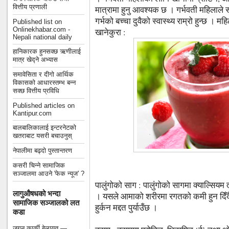
वित्तीय प्रणाली
मात्रामा हुनु आवश्यक छ । गर्भवती महिलाले स
गर्भको बच्चा दुवैको स्वास्थ्य राम्रो हुन्छ । महि
Published list on
Onlinekhabar.com -
खानेकुरा :
Nepali national daily
हानिकारक हुनसक्छ ऋणीलाई
मात्र खेद्ने अभ्यास
समावेसिता र दीगो आर्थिक
विकासको आधारस्तम्भ बन्न
सक्छ वित्तीय प्रविधि
Published articles on
Kantipur.com
बालबालिकालाई इन्टरनेटको
खतराबाट यसरी बचाउनुस्
नेपालीमा बढ्दो पुस्तान्तरण
कसरी चिन्ने सामाजिक
सञ्जालमा आउने 'फेक न्यूज' ?
पालुंगोको साग : पालुंगोको सागमा क्याल्सियम 
लागुऔषधको भन्दा
। यसले आमाको शरीरमा रगतको कमी हुन दिँदैन
सामाजिक सञ्जालको लत
हुर्कन मद्दत पुर्याउँछ ।
कडा
जगन कार्की बेलायत —