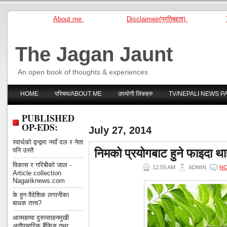
About me
Disclaimeir(प्रतिबद्दता)
The Jagan Jaunt
An open book of thoughts & experiences
HOME
परिचय/ABOUT ME
उपयोगी लिंकहरु
TV/NEPALI NEWS P
PUBLISHED
OP-EDS:
July 27, 2014
स्वार्थको द्वन्द्वमा नयाँ दल र नेता
निमको प्रयोगबाट हुने फाइदा था
पनि उस्तै
विकास र गरिबीको जाल -
12:55 AM
ADMIN
N
Article collection
Nagariknews.com
के हुन वैदेशिक लगानीका
बाधक तत्त्व?
आत्महत्या दुरुत्साहनमुखी
अनौपचारिक बैंकिङ तथा