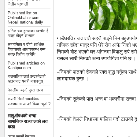
वित्तीय प्रणाली
Published list on
Onlinekhabar.com -
Nepali national daily
हानिकारक हुनसक्छ ऋणीलाई
मात्र खेद्ने अभ्यास
गाउँघरतिर जताततै सहजै पाइने निम बहुउपयोगी 
नजिक रहँदा मात्र पनि धेरे रोग आफै निको 
समावेसिता र दीगो आर्थिक
विकासको आधारस्तम्भ बन्न
निमको बोट भएको घर आंगनमा विषालु सर्प सम
सक्छ वित्तीय प्रविधि
यसका साथै निमको अन्य उपयोगिता पनि छ ।
Published articles on
Kantipur.com
–निमको पातको सेवनले रक्त शुद्ध गर्नुका सा
बालबालिकालाई इन्टरनेटको
लाभदायक हुन्छ ।
खतराबाट यसरी बचाउनुस्
नेपालीमा बढ्दो पुस्तान्तरण
–निमको सुकेको पात अन्न वा भकारीमा राख्दा 
कसरी चिन्ने सामाजिक
सञ्जालमा आउने 'फेक न्यूज' ?
लागुऔषधको भन्दा
–निमको तेलले निधारमा मालिस गर्दा टाउको द
सामाजिक सञ्जालको लत
कडा
जगन कार्की बेलायत —