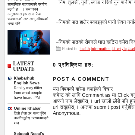
–निम, तुलसी, गुर्जी, ल्वाङ र सिधे नुन पानीम
सामाजिक सञ्जालको प्रयोग
बढ्दो छ । समाजका
अनुसन्धाताहरु सामाजिक
सञ्जालको लत लागु औषधको
–निमको पात हालेर पकाइएको पानी सेवन गर्नाल
भन्दा पनि ...
–निमको पातको सेवनले घाउ खटिरा समेत निक
Posted in:
health
,
information
,
Lifestyle
,
Usef
LATEST
0 प्रतिक्रिया हरु:
UPDATE
Khabarhub
POST A COMMENT
English News
Reality may differ
यस बिषयको बारेमा तपाईको विचार
from what people
कमेन्ट को लागि Comment as मा Click गर्
have heard: PM
आफ्नो नाम लेख्नुहोस् । url खाली छोडे पनि 
url राख्नुहोस् । अन्तमा submit post गर्नुहो
Online Khabar
Anonymous.
ढिलो होला तर, गलत हुँदैन
नआत्तिनुहोस् : प्रधानमन्त्री
शाह
Setopati Nepal's