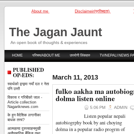
About me
Disclaimeir(प्रतिबद्दता)
The Jagan Jaunt
An open book of thoughts & experiences
HOME
परिचय/ABOUT ME
उपयोगी लिंकहरु
TV/NEPALI NEWS P
PUBLISHED
OP-EDS:
March 11, 2013
स्वार्थको द्वन्द्वमा नयाँ दल र नेता
fulko aakha ma autobiog
पनि उस्तै
dolma listen online
विकास र गरिबीको जाल -
Article collection
Nagariknews.com
5:06 PM
ADMIN
के हुन वैदेशिक लगानीका
Listen popular nepali
बाधक तत्त्व?
autobiogrphy book by ani choying
dolma in a popular radio progrm of
आत्महत्या दुरुत्साहनमुखी
अनौपचारिक बैंकिङ तथा