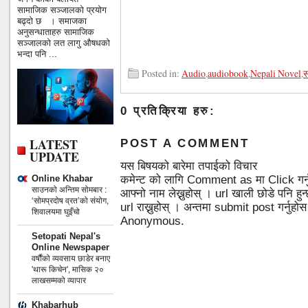
सामाजिक सञ्जालको प्रयोग
बढ्दो छ । समाजका
अनुसन्धाताहरु सामाजिक
सञ्जालको लत लागु औषधको
भन्दा पनि ...
Posted in:
Audio
,
audiobook
,
Nepali Novel
,
स
0 प्रतिक्रिया हरु:
LATEST
POST A COMMENT
UPDATE
यस बिषयको बारेमा तपाईको विचार
Online Khabar
कमेन्ट को लागि Comment as मा Click गर्
साउनको अन्तिम सोमबार :
आफ्नो नाम लेख्नुहोस् । url खाली छोडे पनि 
‘सोमप्रदोष व्रत’को संयोग,
url राख्नुहोस् । अन्तमा submit post गर्नुहो
शिवालयमा घुइँचो
Anonymous.
Setopati Nepal's
Online Newspaper
वर्षौंको व्यवसाय छाडेर बनाए
'थारू किचेन', मासिक २०
लाखसम्मको व्यापार
Khabarhub