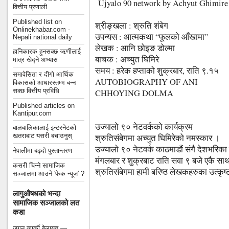
Ujyalo 90 network by Achyut Ghimire
वित्तीय प्रणाली
Published list on
श्रीङ्खला : श्रुति शंबेग
Onlinekhabar.com -
उपन्यस : आत्मकथा “फूलको आँखामा”
Nepali national daily
लेखक : आनि छोइङ डोल्मा
हानिकारक हुनसक्छ ऋणीलाई
बाचक : अच्युत घिमिरे
मात्र खेद्ने अभ्यास
समय : हरेक हप्ताको शुक्रबार, राति ९.१५
समावेसिता र दीगो आर्थिक
AUTOBIOGRAPHY OF ANI
विकासको आधारस्तम्भ बन्न
सक्छ वित्तीय प्रविधि
CHHOYING DOLMA
Published articles on
Kantipur.com
उज्यालो ९० नेटवर्कको कार्यक्रम
बालबालिकालाई इन्टरनेटको
खतराबाट यसरी बचाउनुस्
श्रुतिसंबेगमा अच्युत घिमिरेको नमस्कार ।
उज्यालो ९० नेटवर्क काठमाडौं संगै देशभरिका
नेपालीमा बढ्दो पुस्तान्तरण
मंगलबार र शुक्रबाट राति सवा ९ बजे एकै साथ 
कसरी चिन्ने सामाजिक
श्रुतिसंबेगमा हामी बरिष्ठ लेखकहरुका उत्कृष्
सञ्जालमा आउने 'फेक न्यूज' ?
लागुऔषधको भन्दा
सामाजिक सञ्जालको लत
कडा
जगन कार्की बेलायत —