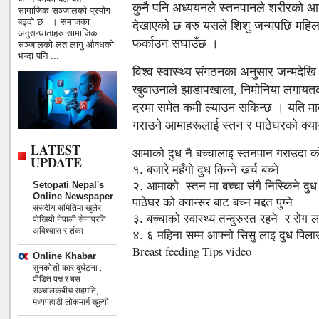
कुनै पनि अध्ययनले स्तनपानले शरीरको आ
सामाजिक सञ्जालको प्रयोग
बढ्दो छ । समाजका
देखाएको छ बरु यसले शिशु जन्मपछि महिला
अनुसन्धाताहरु सामाजिक
फर्काउन सघाउँछ ।
सञ्जालको लत लागु औषधको
भन्दा पनि ...
विश्व स्वास्थ्य संगठनका अनुसार जन्मदेख
खुवाउनाले झाडापखाला, निमोनिया लगायतका 
दरमा समेत कमी ल्याउन सकिन्छ । यति मा
गराउने आमाहरूलाई स्तन र पाठेघरको क्या
LATEST
आमाको दुध नै बच्चालाइ स्तनपान गराउदा 
UPDATE
१. बजारे महँगो दुध किन्ने खर्च बच्ने
Setopati Nepal's
२. आमाको स्तन मा बच्चा संगै निस्किने दु
Online Newspaper
पाठेघर को क्यान्सर बाट बच्न मद्दत पुग्ने
संसदीय समितिमा खुलेर
३. बच्चाको स्वास्थ्य तन्दुरुस्त रहने र रोग 
पोखियो नेपाली सेनाप्रति
अविश्वास र शंका
४. ६ महिना सम्म आफ्नो सिसु लाइ दुध पिलाउद
Breast feeding Tips video
Online Khabar
सुनकोशी कार दुर्घटना :
पीडित पक्ष र बस
सञ्चालकबीच सहमति,
मध्यपहाडी लोकमार्ग खुल्यो