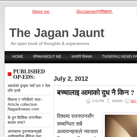
About me
Disclaimeir(प्रतिबद्दता)
The Jagan Jaunt
An open book of thoughts & experiences
HOME
परिचय/ABOUT ME
उपयोगी लिंकहरु
TV/NEPALI NEWS P
PUBLISHED
OP-EDS:
July 2, 2012
स्वार्थको द्वन्द्वमा नयाँ दल र नेता
बच्चालाइ आमाको दुध नै किन ?
पनि उस्तै
विकास र गरिबीको जाल -
4:32 PM
ADMIN
NO
Article collection
Nagariknews.com
विश्वमा स्तनपानसँग
के हुन वैदेशिक लगानीका
बाधक तत्त्व?
सम्बन्धित सबै
अध्ययनहरूले नवजात
आत्महत्या दुरुत्साहनमुखी
अनौपचारिक बैंकिङ तथा