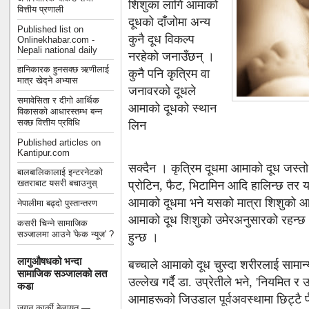
शिशुका लागि आमाको
वित्तीय प्रणाली
दूधको दाँजोमा अन्य
Published list on
कुनै दूध विकल्प
Onlinekhabar.com -
Nepali national daily
नरहेको जनाउँछन् ।
हानिकारक हुनसक्छ ऋणीलाई
कुनै पनि कृत्रिम वा
मात्र खेद्ने अभ्यास
जनावरको दूधले
समावेसिता र दीगो आर्थिक
आमाको दूधको स्थान
विकासको आधारस्तम्भ बन्न
सक्छ वित्तीय प्रविधि
लिन
Published articles on
Kantipur.com
सक्दैन । कृत्रिम दूधमा आमाको दूध जस्तो स
बालबालिकालाई इन्टरनेटको
खतराबाट यसरी बचाउनुस्
प्रोटिन, फैट, भिटामिन आदि हालिन्छ तर 
आमाको दूधमा भने यसको मात्रा शिशुको 
नेपालीमा बढ्दो पुस्तान्तरण
आमाको दूध शिशुको उमेरअनुसारको रहन्छ
कसरी चिन्ने सामाजिक
सञ्जालमा आउने 'फेक न्यूज' ?
हुन्छ ।
लागुऔषधको भन्दा
बच्चाले आमाको दूध चुस्दा शरीरलाई सामान्य 
सामाजिक सञ्जालको लत
उल्लेख गर्दै डा. उप्रेतीले भने, 'नियमित र
कडा
आमाहरूको जिउडाल पूर्वअवस्थामा छिट्टै 
जगन कार्की बेलायत —