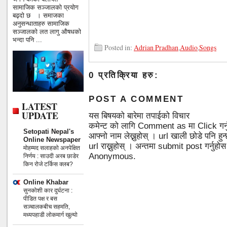
सामाजिक सञ्जालको प्रयोग
बढ्दो छ । समाजका
अनुसन्धाताहरु सामाजिक
सञ्जालको लत लागु औषधको
भन्दा पनि ...
Posted in:
Adrian Pradhan
,
Audio
,
Songs
0 प्रतिक्रिया हरु:
POST A COMMENT
LATEST
UPDATE
यस बिषयको बारेमा तपाईको विचार
कमेन्ट को लागि Comment as मा Click गर्
Setopati Nepal's
आफ्नो नाम लेख्नुहोस् । url खाली छोडे पनि 
Online Newspaper
url राख्नुहोस् । अन्तमा submit post गर्नुहो
मोहम्मद सलाहको अनपेक्षित
Anonymous.
निर्णय : साउदी अरब छाडेर
किन रोजे टर्किस क्लब?
Online Khabar
सुनकोशी कार दुर्घटना :
पीडित पक्ष र बस
सञ्चालकबीच सहमति,
मध्यपहाडी लोकमार्ग खुल्यो