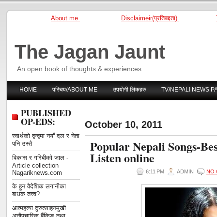
About me
Disclaimeir(प्रतिबद्दता)
The Jagan Jaunt
An open book of thoughts & experiences
HOME
परिचय/ABOUT ME
उपयोगी लिंकहरु
TV/NEPALI NEWS P
PUBLISHED
OP-EDS:
October 10, 2011
स्वार्थको द्वन्द्वमा नयाँ दल र नेता
Popular Nepali Songs-Be
पनि उस्तै
Listen online
विकास र गरिबीको जाल -
Article collection
6:11 PM
ADMIN
NO
Nagariknews.com
के हुन वैदेशिक लगानीका
बाधक तत्त्व?
आत्महत्या दुरुत्साहनमुखी
अनौपचारिक बैंकिङ तथा