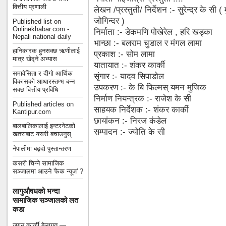
वित्तीय प्रणाली
लेखन /प्रस्तुती/ निर्देशन :- सुरेन्द्र के सी
जोगिन्दर )
Published list on
Onlinekhabar.com -
निर्माता :- डेकमणि पोखेरेल , हरि खड्का
Nepali national daily
भान्छा :- बलराम चुडाल र मंगल लामा
हानिकारक हुनसक्छ ऋणीलाई
प्रकाश :- सोम लामा
मात्र खेद्ने अभ्यास
यातायात :- शंकर कार्की
समावेसिता र दीगो आर्थिक
सृंगार :- यादव सिपाडोल
विकासको आधारस्तम्भ बन्न
उपकरण :- के बि फिल्मस् यमन मुजिक
सक्छ वित्तीय प्रविधि
निर्माण नियन्त्रक :- राजेश के सी
Published articles on
साहयक निर्देशक :- शंकर कार्की
Kantipur.com
छायांकन :- निरज कंडेल
बालबालिकालाई इन्टरनेटको
सम्पादन :- ज्योति के सी
खतराबाट यसरी बचाउनुस्
नेपालीमा बढ्दो पुस्तान्तरण
कसरी चिन्ने सामाजिक
सञ्जालमा आउने 'फेक न्यूज' ?
लागुऔषधको भन्दा
सामाजिक सञ्जालको लत
कडा
जगन कार्की बेलायत —