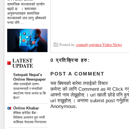
सामाजिक सञ्जालको प्रयोग
बढ्दो छ । समाजका
अनुसन्धाताहरु सामाजिक
सञ्जालको लत लागु औषधको
भन्दा पनि ...
Posted in:
comedy
,
gaijatra
,
Video News
LATEST
0 प्रतिक्रिया हरु:
UPDATE
POST A COMMENT
Setopati Nepal's
Online Newspaper
यस बिषयको बारेमा तपाईको विचार
रमेश प्रसाईंको प्रश्न-
कमेन्ट को लागि Comment as मा Click गर्
प्रधानमन्त्री र मन्त्रीको
क्वार्टरमा ग्यास अभाव छ कि
आफ्नो नाम लेख्नुहोस् । url खाली छोडे पनि 
छैन?
url राख्नुहोस् । अन्तमा submit post गर्नुहो
Anonymous.
Online Khabar
शैक्षिक क्रेडिट बैंक :
विदेशमा अध्ययन पूरा नगरी
फर्किएमा नेपालमा निरन्तरता