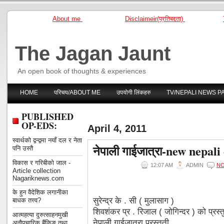
About me
Disclaimeir(प्रतिबद्दता)
The Jagan Jaunt
An open book of thoughts & experiences
HOME
परिचय/ABOUT ME
उपयोगी लिंकहरु
TV/NEPALI NEWS P
PUBLISHED
OP-EDS:
April 4, 2011
स्वार्थको द्वन्द्वमा नयाँ दल र नेता
नेपाली गाईजात्रा-new nepal
पनि उस्तै
विकास र गरिबीको जाल -
12:07 AM
ADMIN
N
Article collection
Nagariknews.com
के हुन वैदेशिक लगानीका
सुरेन्द्र के . सी ( मुलासाग )
बाधक तत्त्व?
शिवशंकर प्र . रिजाल ( जोगिन्दर ) को प्रस्
आत्महत्या दुरुत्साहनमुखी
नेपाली गाईजात्रा प्रस्तुती ....
अनौपचारिक बैंकिङ तथा