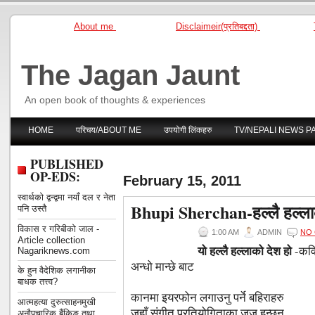
About me
Disclaimeir(प्रतिबद्दता)
The Jagan Jaunt
An open book of thoughts & experiences
HOME
परिचय/ABOUT ME
उपयोगी लिंकहरु
TV/NEPALI NEWS P
PUBLISHED
OP-EDS:
February 15, 2011
स्वार्थको द्वन्द्वमा नयाँ दल र नेता
Bhupi Sherchan-हल्लै हल्ला
पनि उस्तै
विकास र गरिबीको जाल -
1:00 AM
ADMIN
NO
Article collection
यो हल्लै हल्लाको देश हो
-कवित
Nagariknews.com
अन्धो मान्छे बाट
के हुन वैदेशिक लगानीका
बाधक तत्त्व?
कानमा इयरफोन लगाउनु पर्ने बहिराहरु
आत्महत्या दुरुत्साहनमुखी
जहाँ संगीत प्रतियोगिताका जज हुन्छन्
अनौपचारिक बैंकिङ तथा