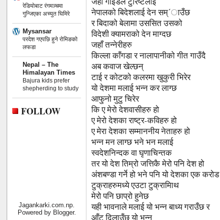
जहाँ गाइडले टुरिष्टलाई
रेडियोबाट रंगमञ्चमा
नेपालको बिदेशलाई देन सम्´ाउँछ
गुन्जिएका अच्युत घिमिरे
र बिदाको बेलामा उससित उसको
Mysansar
विदेशी क्यामराको देन माग्दछ
परदेश गएपछि हुने रोमिङको
जहाँ तन्नेरीहरु
लफडा
किल्ला काँगडा र नालापानीको गीत गाउँदै
Nepal – The
अब कवाज खेल्छन्
Himalayan Times
टाई र कोटको कलरमा खुकुरी भिरेर
Bajura kids prefer
यो देशमा मलाई भन्न कर लाग्छ
shepherding to study
आफु्नो मुटु चिरेर
कि ए मेरो देशवासीहरु हो
FOLLOW
ए मेरो देशका राष्ट्र-कविहरु हो
ए मेरा देशका सम्माननीय नेताहरु हो
भन्न मन लाग्छ भने भन मलाई
स्वदेशनिन्दक वा घृणाचिन्तक
तर यो देश तिम्रो जत्तिकै मेरो पनि देश हो
अंशबण्डा गर्ने हो भने पनि यो देशका एक करोड
टुक्राहरुमध्ये एउटा टुक्रामािथ
मेरो पनि छाप्रो हुनेछ
Jagankarki.com.np.
यही भावनाले मलाई यो भन्न बाध्य गराउँछ र
Powered by
Blogger
.
आँट दिलाउँछ यो भन्न