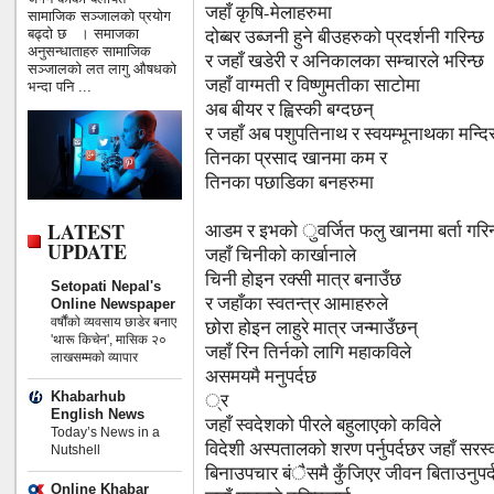
जहाँ कृषि-मेलाहरुमा
सामाजिक सञ्जालको प्रयोग
दोब्बर उब्जनी हुने बीउहरुको प्रदर्शनी गरिन्छ
बढ्दो छ । समाजका
अनुसन्धाताहरु सामाजिक
र जहाँ खडेरी र अनिकालका सम्चारले भरिन्छ
सञ्जालको लत लागु औषधको
जहाँ वाग्मती र विष्णुमतीका साटोमा
भन्दा पनि ...
अब बीयर र ह्विस्की बग्दछन्
र जहाँ अब पशुपतिनाथ र स्वयम्भूनाथका मन्द
तिनका प्रसाद खानमा कम र
तिनका पछाडिका बनहरुमा
LATEST
आडम र इभको ुवर्जित फलु खानमा बर्ता गरिन
UPDATE
जहाँ चिनीको कार्खानाले
चिनी होइन रक्सी मात्र बनाउँछ
Setopati Nepal's
र जहाँका स्वतन्त्र आमाहरुले
Online Newspaper
वर्षौंको व्यवसाय छाडेर बनाए
छोरा होइन लाहुरे मात्र जन्माउँछन्
'थारू किचेन', मासिक २०
जहाँ रिन तिर्नको लागि महाकविले
लाखसम्मको व्यापार
असमयमै मनुपर्दछ
Khabarhub
्र
English News
जहाँ स्वदेशको पीरले बहुलाएको कविले
Today’s News in a
विदेशी अस्पतालको शरण पर्नुपर्दछर जहाँ सरस्
Nutshell
बिनाउपचार बंैसमै कुँजिएर जीवन बिताउनुपर्
Online Khabar