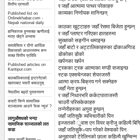
वित्तीय प्रणाली
र जहाँ आत्मामा पत्थर परेकाहरु
काव्यका निर्णायक मानिन्छन्
Published list on
Onlinekhabar.com -
Nepali national daily
काठका खुट्टाहरु जहाँ रेसमा बिजेता हुन्छन्
हानिकारक हुनसक्छ ऋणीलाई
र जहाँ प्लाष्टर गरिएका हातहरुमा
मात्र खेद्ने अभ्यास
सुरक्षाको सङ्गीन थमाइन्छ
समावेसिता र दीगो आर्थिक
जहाँ बाटो र अट्टालिकाहरुका ढोकाअगािड
विकासको आधारस्तम्भ बन्न
डोकोका डोको
सक्छ वित्तीय प्रविधि
खर्पनका खर्पन
Published articles on
ट्रकका ट्रक आत्माका मण्डी सजाइन्छ
Kantipur.com
स्टक एक्सचेन्जका शेयरजस्तै
बालबालिकालाई इन्टरनेटको
आत्मा क्रय-बिक्रय गर्न सक्नेहरु
खतराबाट यसरी बचाउनुस्
जहाँ नेता हुन्छन्
नेपालीमा बढ्दो पुस्तान्तरण
र जहाँ निधारभरि कर्कटपाताजस्तै
कसरी चिन्ने सामाजिक
चाउरी परिसकेकाहरु
सञ्जालमा आउने 'फेक न्यूज' ?
तन्नेरीहरुका अगुवा हुन्छन्
जहाँ जतिसुकै व्यभिचारीको पिन
लागुऔषधको भन्दा
इज्जतको ुवाश एन वियर क्रीजु कहिल्यै बिगि्
सामाजिक सञ्जालको लत
जहाँ जतिसुकै÷पाप गरेको वेश्याको पिन
कडा
अनुहारको टेरेलिनको छाला कहिल्यै खुम्चिन्न
जगन कार्की बेलायत —