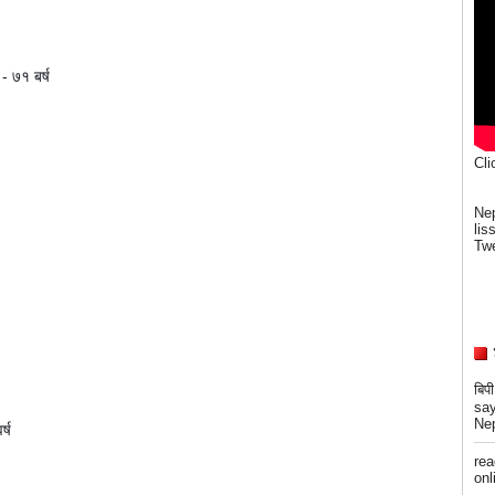
 - ७१ बर्ष 
Cli
Nep
lis
Twe
बिप
say
Nep
्ष 
re
onli