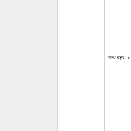
महन्थ ठाकुर - ७०