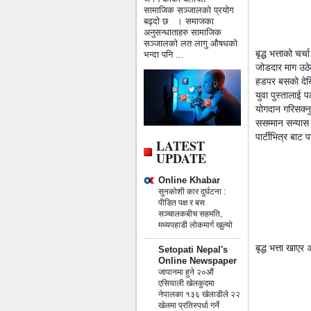
सामाजिक सञ्जालको प्रयोग
बढ्दो छ । समाजका
अनुसन्धाताहरु सामाजिक
सञ्जालको लत लागु औषधको
बृद्ध भत्ताको चर
भन्दा पनि ...
जोडदार माग उठेक
हडपर बसको देखिन
युवा पुस्तालाई
योगदान गरिसक्नु
ससम्मान सन्यास 
पार्टीभित्र बाट 
LATEST
UPDATE
Online Khabar
सुनकोशी कार दुर्घटना :
पीडित पक्ष र बस
सञ्चालकबीच सहमति,
मध्यपहाडी लोकमार्ग खुल्यो
बृद्ध भत्ता खाएर
Setopati Nepal's
Online Newspaper
जापानमा हुने २०औं
एसियाली खेलकुदमा
नेपालका १३६ खेलाडीले २२
खेलमा प्रतिस्पर्धा गर्ने