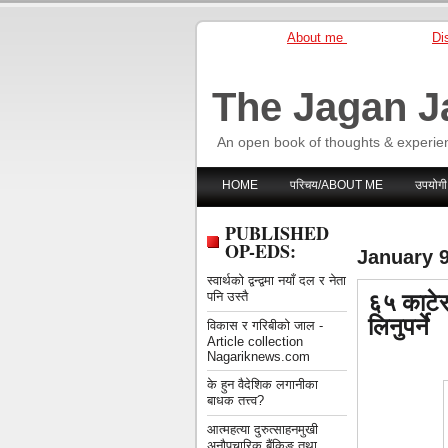
About me
Dis
The Jagan J
An open book of thoughts & experie
HOME
परिचय/ABOUT ME
उपयोगी
PUBLISHED
OP-EDS:
January 9
स्वार्थको द्वन्द्वमा नयाँ दल र नेता
६५ काटेर
पनि उस्तै
लिनुपर्ने
विकास र गरिबीको जाल -
Article collection
Nagariknews.com
के हुन वैदेशिक लगानीका
बाधक तत्त्व?
आत्महत्या दुरुत्साहनमुखी
अनौपचारिक बैंकिङ तथा