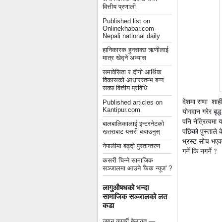
वित्तीय प्रणाली
Published list on
Onlinekhabar.com -
Nepali national daily
हानिकारक हुनसक्छ ऋणीलाई
मात्र खेद्ने अभ्यास
समावेसिता र दीगो आर्थिक
विकासको आधारस्तम्भ बन्न
सक्छ वित्तीय प्रविधि
देशमा राणा  शाही
Published articles on
Kantipur.com
योगदान गरेर बृद
पनि नेत्रित्वमा 
बालबालिकालाई इन्टरनेटको
पछिको पुस्ताले क
खतराबाट यसरी बचाउनुस्
भ्रस्ट सोच भएको 
नेपालीमा बढ्दो पुस्तान्तरण
गर्ने कि नगर्ने ? 
कसरी चिन्ने सामाजिक
सञ्जालमा आउने 'फेक न्यूज' ?
लागुऔषधको भन्दा
सामाजिक सञ्जालको लत
कडा
जगन कार्की बेलायत —