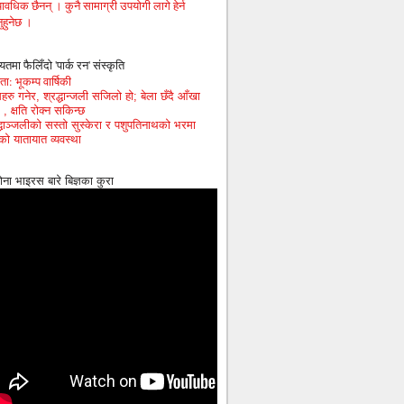
ावधिक छैनन् । कुनै सामाग्री उपयोगी लागे हेर्न
ुहुनेछ ।
यतमा फैलिँदो 'पार्क रन' संस्कृति
ा: भूकम्प वार्षिकी
हरु गनेर, श्रद्धान्जली सजिलो हो; बेला छँदै आँखा
 , क्षति रोक्न सकिन्छ
द्धाञ्जलीको सस्तो सुस्केरा र पशुपतिनाथको भरमा
को यातायात व्यवस्था
ोना भाइरस बारे बिज्ञका कुरा