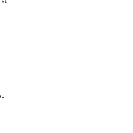
 - ७३ 
६७