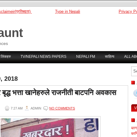
claimeir(प्रतिबद्दता)
Type in Nepali
Privacy Po
aunt
nces
 लिंकहरु
TV/NEPALI NEWS PAPERS
NEPALI FM
साहित्य
ALL A
, 2018
 बृद्ध भत्ता खानेहरुले राजनीती बाटपनि अवकास
V
7:27 AM
ADMIN
NO COMMENTS
ब्ल
ब्लग