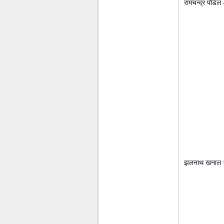
रामचन्द्र पौडेल
झलनाथ खनाल 