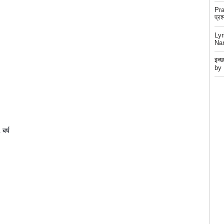
Pra
प्रश
Lyr
Na
इच्
by
बर्ष 