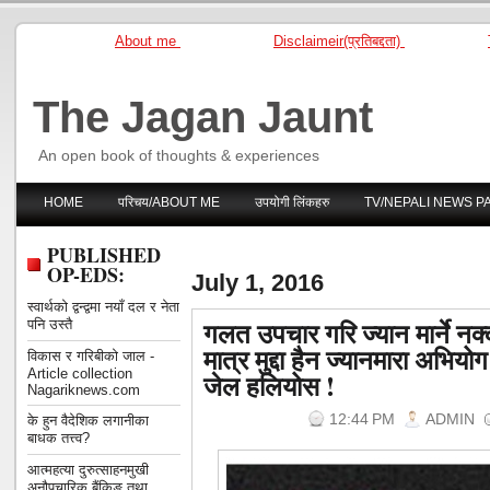
About me
Disclaimeir(प्रतिबद्दता)
The Jagan Jaunt
An open book of thoughts & experiences
HOME
परिचय/ABOUT ME
उपयोगी लिंकहरु
TV/NEPALI NEWS P
PUBLISHED
OP-EDS:
July 1, 2016
स्वार्थको द्वन्द्वमा नयाँ दल र नेता
गलत उपचार गरि ज्यान मार्ने न
पनि उस्तै
मात्र मुद्दा हैन ज्यानमारा अभिय
विकास र गरिबीको जाल -
Article collection
जेल हलियोस !
Nagariknews.com
12:44 PM
ADMIN
के हुन वैदेशिक लगानीका
बाधक तत्त्व?
आत्महत्या दुरुत्साहनमुखी
अनौपचारिक बैंकिङ तथा