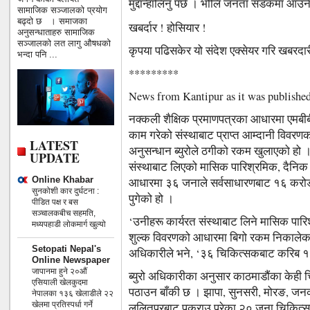
मुद्दान्हालिनु पर्छ । भोलि जनता सडकमा आ
सामाजिक सञ्जालको प्रयोग
बढ्दो छ । समाजका
खबर्दार ! होसियार !
अनुसन्धाताहरु सामाजिक
सञ्जालको लत लागु औषधको
कृपया पढिसकेर यो संदेश एक्सेयर गरि खबरदार
भन्दा पनि ...
*********
News from Kantipur as it was publishe
नक्कली शैक्षिक प्रमाणपत्रका आधारमा एमबी
काम गरेको संस्थाबाट प्राप्त आम्दानी विवरणक
LATEST
अनुसन्धान ब्युरोले ठगीको रकम खुलाएको हो
UPDATE
संस्थाबाट लिएको मासिक पारिश्रमिक, दैनिक ज
Online Khabar
आधारमा ३६ जनाले सर्वसाधारणबाट १६ करोड रुप
सुनकोशी कार दुर्घटना :
पुगेको हो ।
पीडित पक्ष र बस
सञ्चालकबीच सहमति,
‘उनीहरू कार्यरत संस्थाबाट लिने मासिक पारिश
मध्यपहाडी लोकमार्ग खुल्यो
शुल्क विवरणको आधारमा बिगो रकम निकालेका ह
Setopati Nepal's
अधिकारीले भने, ‘३६ चिकित्सकबाट करिब १६ 
Online Newspaper
जापानमा हुने २०औं
ब्युरो अधिकारीका अनुसार काठमाडौंका केही 
एसियाली खेलकुदमा
पठाउन बाँकी छ । झापा, सुनसरी, मोरङ, जन
नेपालका १३६ खेलाडीले २२
खेलमा प्रतिस्पर्धा गर्ने
ललितपुरबाट पक्राउ परेका २० जना चिकित्स