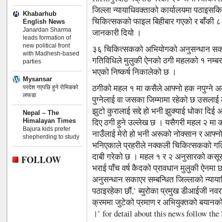
जिल्ला न्यायाधिवक्ताको कार्यालयमा पठाइस
Khabarhub
चिकित्सकको फाइल बिहीबार गएको र बाँकी ८ ज
English News
Janardan Sharma
जानकारी दियो ।
leads formation of
new political front
३६ चिकित्सकको अभियोगको अनुसन्धान सकाए
with Madhesh-based
गतिविधिले मुलुकी ऐनको ठगी महलको १ नम्बर
parties
भएको निष्कर्ष निकालेको छ ।
Mysansar
ठगीको महल १ मा कसैले आफ्नो हक नपुग्न
परदेश गएपछि हुने रोमिङको
लफडा
पुग्नेलाई वा जसका जिम्मामा रहेको छ उसला
झुटो कुरालाई सद्दे हो भनी झुक्याई धोका 
Nepal – The
Himalayan Times
दिए ठगी हुने उल्लेख छ । यसैगरी महल २ मा 
Bajura kids prefer
नाउँलाई मेरो हो भनी अरूको नोक्सान र आफ्नो
shepherding to study
भनिएकाले प्रहरीले नक्कली चिकित्सकको गतिवि
दाबी गरेको छ । महल १ र २ अनुसारको कसूर 
FOLLOW
भराई पाँच वर्ष कैदको प्रावधान मुलुकी ऐनमा
अनुसन्धान सकाएर सम्बन्धित जिल्लाको न्याय
पठाइरहेका छौं,’ ब्युरोका प्रमुख डीआईजी न
क्रममा जुटेको प्रमाण र अभियुक्तको बयानको 
।’ for detail about this news follow th