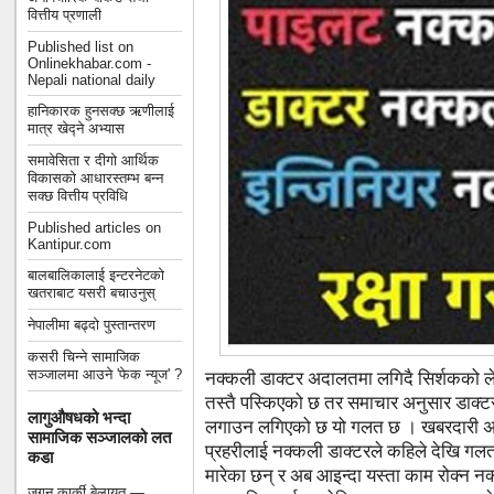
वित्तीय प्रणाली
Published list on
Onlinekhabar.com -
Nepali national daily
हानिकारक हुनसक्छ ऋणीलाई
मात्र खेद्ने अभ्यास
समावेसिता र दीगो आर्थिक
विकासको आधारस्तम्भ बन्न
सक्छ वित्तीय प्रविधि
Published articles on
Kantipur.com
बालबालिकालाई इन्टरनेटको
खतराबाट यसरी बचाउनुस्
नेपालीमा बढ्दो पुस्तान्तरण
कसरी चिन्ने सामाजिक
सञ्जालमा आउने 'फेक न्यूज' ?
नक्कली डाक्टर अदालतमा लगिदै सिर्शकको 
तस्तै पस्किएको छ तर समाचार अनुसार डाक्टर 
लागुऔषधको भन्दा
लगाउन लगिएको छ यो गलत छ । खबरदारी अभि
सामाजिक सञ्जालको लत
प्रहरीलाई नक्कली डाक्टरले कहिले देखि गलत
कडा
मारेका छन् र अब आइन्दा यस्ता काम रोक्न न
जगन कार्की बेलायत —