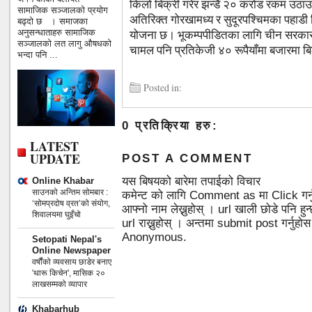
किलो बिक्री गरेर झन्डै २० करोड रकम उठा
सामाजिक सञ्जालको प्रयोग
अतिरिक्त गोरखामध्य र सुदूरपश्चिमका पहाडी 
बढ्दो छ । समाजका
योजना छ। भूकम्पपीडितका लागि चीन सरका
अनुसन्धाताहरु सामाजिक
सञ्जालको लत लागु औषधको
चामल पनि प्रतिकेजी ४० रूपैयाँमा बजारमा ब
भन्दा पनि ...
Posted in:
0 प्रतिक्रिया हरु:
LATEST
UPDATE
POST A COMMENT
यस बिषयको बारेमा तपाईको विचार
Online Khabar
साउनको अन्तिम सोमबार :
कमेन्ट को लागि Comment as मा Click गर्
‘सोमप्रदोष व्रत’को संयोग,
आफ्नो नाम लेख्नुहोस् । url खाली छोडे पनि 
शिवालयमा घुइँचो
url राख्नुहोस् । अन्तमा submit post गर्नुहो
Anonymous.
Setopati Nepal's
Online Newspaper
वर्षौंको व्यवसाय छाडेर बनाए
'थारू किचेन', मासिक २०
लाखसम्मको व्यापार
Khabarhub