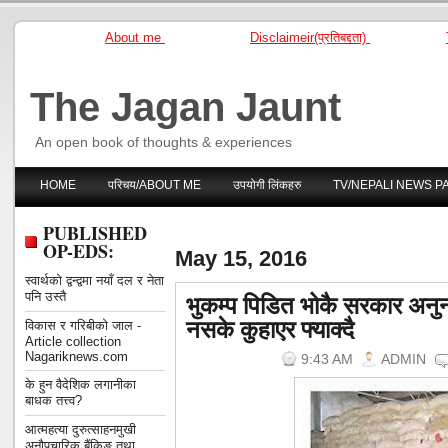
About me
Disclaimeir(प्रतिबद्दता)
The Jagan Jaunt
An open book of thoughts & experiences
HOME
परिचय/ABOUT ME
उपयोगी लिंकहरु
TV/NEPALI NEWS P
PUBLISHED
OP-EDS:
May 15, 2016
स्वार्थको द्वन्द्वमा नयाँ दल र नेता
भुकम्प पिडित भोकै सरकार अनुन
पनि उस्तै
नसके कुहाएर फ्याक्दै
विकास र गरिबीको जाल -
Article collection
Nagariknews.com
9:43 AM
ADMIN
के हुन वैदेशिक लगानीका
बाधक तत्त्व?
आत्महत्या दुरुत्साहनमुखी
अनौपचारिक बैंकिङ तथा