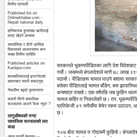
वित्तीय प्रणाली
Published list on
Onlinekhabar.com -
Nepali national daily
हानिकारक हुनसक्छ ऋणीलाई
मात्र खेद्ने अभ्यास
समावेसिता र दीगो आर्थिक
विकासको आधारस्तम्भ बन्न
सक्छ वित्तीय प्रविधि
Published articles on
सरकारले भूकम्पपीडितका लागि देश विदेश
Kantipur.com
गर्यो। जसमध्ये बंगलादेशले मात्तै ७८ लाख 
बालबालिकालाई इन्टरनेटको
पठायो। पीडितहरू चामल पाउने बशामा सरकार
खतराबाट यसरी बचाउनुस्
बसेका पीडितलाई चामल बाँडेन, बरू झापास्थित
नेपालीमा बढ्दो पुस्तान्तरण
थन्क्याएर राख्यो। एक वर्षपछि जब कुहिन थाल
चामल बाहिर त निकालेको छ। तर, भूकम्पपीडि
कसरी चिन्ने सामाजिक
सञ्जालमा आउने 'फेक न्यूज' ?
प्रतिकेजी ४१ रूपैयाँमा बेचेर रकम उठाउन,
छ।
लागुऔषधको भन्दा
सामाजिक सञ्जालको लत
कडा
१०७ बोरा चामल त गोदाममै कुहियो। बंगलाद
जगन कार्की बेलायत —