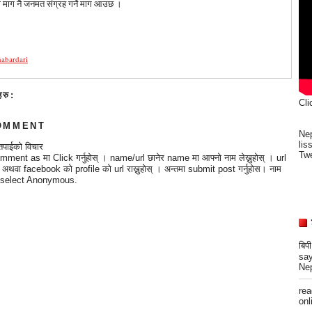
ाको माग नै जनमत संग्रह गर्ने माग आउछ ।
abardari
हरु:
Cli
OMMENT
Nep
lis
तपाईको विचार
Twe
mment as मा Click गर्नुहोस् । name/url छानेर name मा आफ्नो नाम लेख्नुहोस् । url
्छ अथवा facebook को profile को url राख्नुहोस् । अन्तमा submit post गर्नुहोस। नाम
 भए select Anonymous.
बिप
say
Nep
re
onli