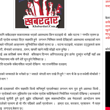
अध्य
सक्न
बेला
कवित
लास
खुले
श्र
लागि सबैदलहरु सकारात्मक भएको अवस्थामा किन घटाइयो यो बर्बर घटना ? गम्भीर प्रश्न छ
अडे
ठौ प्रदेश थरुहट दिएर सहमति हुने लगभग निश्चित जस्तो देखिएको अवस्थामा थरुहटको माग
साबले गरिएको आक्रमण सुनियोजित रहेको प्रस्ट छ । घटना घटाइयो, भाडाका टट्टूहरुले काम
ी, सेनाको धरपकड , दमन, खप्की खाने त्यहि सोझो थारु हुनेछ ।
कोर
 अब कतिबर्ष सम्म चैनले बसिखान दिन्नन अरिंगाललाइ ढुंगा हानेर दुस्मुंन भागेझैँ यहाँ अब
िसानामा मकै संगै धेरै घुन हुने निश्चित छ ।
्रति पटककै संबेदनशिल भएको देखिन्न नत राजनीतिक दलहरु|
सभाको जनमतले के भनेको छ ? जसले
जंगली माग राखे नि हुने ?
माग चै के छ त मधेशी मोर्चाको ?
े माग ?
सबै दलहरुको मौन सहमति थियो शन्तिपूर्ण प्रदर्शनबाट लगभग माग पुरा हुने अवस्था थियो ,
 प्रदेशको माग तुहियायेर एक मधेश प्रदेश चाहिनेहरुले नियोजित गराएको देखिन्छ | थारुहरुले
ीलाई चुनौती हुने कुरो बुझेर दक्छिनको सुष्म ब्यबस्थॉनटिम अब नेपालको आन्दोलन सम्म
 थालेको प्रमाण हो यो गौर पछिको अर्को प्रायोजन । हाम्रा दल, सरकार, प्रशासन नै पत्रु
इ लगाउनु बेकार छ |