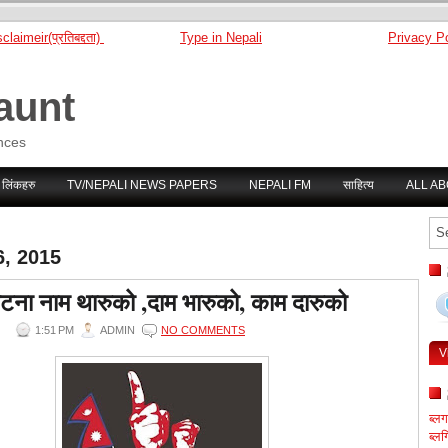
claimeir(प्रतिबद्दता)
Type in Nepali
Privacy Po
aunt
nces
 लिंकहरु
TV/NEPALI NEWS PAPERS
NEPALI FM
साहित्य
ALL A
6, 2015
टना नाम थारुको ,दाम भारुको, काम दारुको
1:51 PM
ADMIN
NO COMMENTS
V
ब्ल
ब्लग