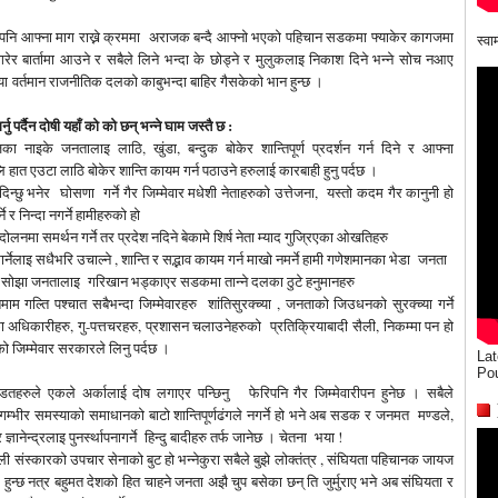
पनि आफ्ना माग राख्ने क्रममा अराजक बन्दै आफ्नो भएको पहिचान सडकमा फ्याकेर कागजमा
स्व
गरेर बार्तामा आउने र सबैले लिने भन्दा के छोड्ने र मुलुकलाइ निकाश दिने भन्ने सोच नआए
ा वर्तमान राजनीतिक दलको काबुभन्दा बाहिर गैसकेको भान हुन्छ ।
्नु पर्दैन दोषी यहाँ को को छन् भन्ने घाम जस्तै छ :
जका नाइके जनतालाइ लाठि, खुंडा, बन्दुक बोकेर शान्तिपूर्ण प्रदर्शन गर्न दिने र आफ्ना
हात एउटा लाठि बोकेर शान्ति कायम गर्न पठाउने हरुलाई कारबाही हुनु पर्दछ ।
न्छु भनेर घोसणा गर्ने गैर जिम्मेवार मधेशी नेताहरुको उत्तेजना, यस्तो कदम गैर कानुनी हो
े र निन्दा नगर्ने हामीहरुको हो
ोलनमा समर्थन गर्ने तर प्रदेश नदिने बेकामे शिर्ष नेता म्याद गुज्रिएका ओखतिहरु
 , मार्नेलाइ सधैभरि उचाल्ने , शान्ति र सद्भाव कायम गर्न माखो नमर्ने हामी गणेशमानका भेडा जनता
सोझा जनतालाइ गरिखान भड्काएर सडकमा तान्ने दलका ठुटे हनुमानहरु
ाम गल्ति पश्चात सबैभन्दा जिम्मेवारहरु शांतिसुरक्च्या , जनताको जिउधनको सुरक्च्या गर्ने
 अधिकारीहरु, गु-पत्तचरहरु, प्रशासन चलाउनेहरुको प्रतिक्रियाबादी सैली, निकम्मा पन हो
को जिम्मेवार सरकारले लिनु पर्दछ ।
Lat
Po
ितहरुले एकले अर्कालाई दोष लगाएर पन्छिनु फेरिपनि गैर जिम्मेवारीपन हुनेछ । सबैले
 गम्भीर समस्याको समाधानको बाटो शान्तिपूर्णढंगले नगर्ने हो भने अब सडक र जनमत मण्डले,
्ञानेन्द्रलाइ पुनर्स्थापनागर्ने हिन्दु बादीहरु तर्फ जानेछ । चेतना भया !
 संस्कारको उपचार सेनाको बुट हो भन्नेकुरा सबैले बुझे लोक्तंत्र , संघियता पहिचानक जायज
ल हुन्छ नत्र बहुमत देशको हित चाहने जनता अझै चुप बसेका छन् ति जुर्मुराए भने अब संघियता र