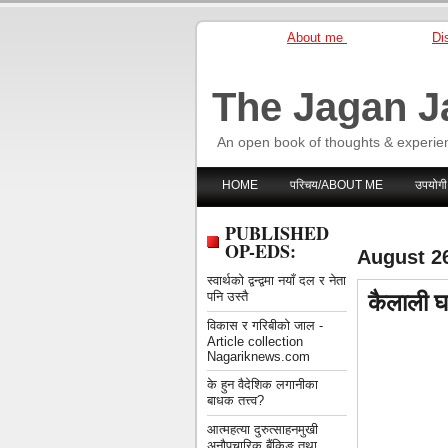
About me
Dis
The Jagan J
An open book of thoughts & experie
HOME
परिचय/ABOUT ME
उपयोगी
PUBLISHED
OP-EDS:
August 2
स्वार्थको द्वन्द्वमा नयाँ दल र नेता
कैलाली घ
पनि उस्तै
विकास र गरिबीको जाल -
Article collection
Nagariknews.com
के हुन वैदेशिक लगानीका
बाधक तत्त्व?
आत्महत्या दुरुत्साहनमुखी
अनौपचारिक बैंकिङ तथा