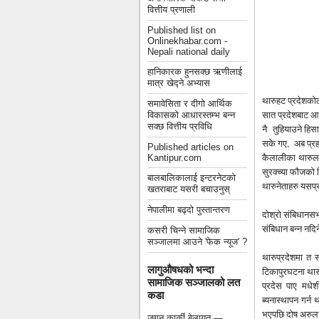
वित्तीय प्रणाली
Published list on
Onlinekhabar.com -
Nepali national daily
हानिकारक हुनसक्छ ऋणीलाई
मात्र खेद्ने अभ्यास
थारुहट प्रदेशको
समावेसिता र दीगो आर्थिक
सात प्रदेशबाट आ
विकासको आधारस्तम्भ बन्न
सक्छ वित्तीय प्रविधि
नै तुहियाउने हि
सके गए, अब प्रहर
Published articles on
कैलालीका थारुलाई
Kantipur.com
सुरक्च्या फौजको न
बालबालिकालाई इन्टरनेटको
थारुनेताहरु यसप
खतराबाट यसरी बचाउनुस्
नेपालीमा बढ्दो पुस्तान्तरण
दोश्रो संबिधान
संबिधान बन्न नदिन
कसरी चिन्ने सामाजिक
सञ्जालमा आउने 'फेक न्यूज' ?
थारुप्रदेशमा त 
लागुऔषधको भन्दा
टिकापुरघटना थारु
सामाजिक सञ्जालको लत
प्रदेस पाए मधेश
कडा
ब्यनास्थापन गर्न
भएपछि दोष अरुला
जगन कार्की बेलायत —