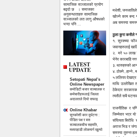
सामाजिक सञ्जालको प्रयोग
बढ्दो छ । समाजका
मधेशी, जनजातिले
अनुसन्धाताहरु सामाजिक
खोज्ने काम बन्द 
सञ्जालको लत लागु औषधको
अब समस्या समस्य
भन्दा पनि ...
ठुला कुरा कसैले गर
१. सुरक्च्या फौ
जवानहरुलाई खालि 
२. मरे ५० लाख दि
भेनेर कारबाहि नगर्न
LATEST
३. थारुहरुको आन्द
UPDATE
४. ठोक्ने , हान्ने
५ ललिपप देखाएर 
Setopati Nepal's
माथि उल्लेखित तम
Online Newspaper
ठेकेदार सरकारका
कमोडिटी बजार सञ्चालक र
कर्मचारीहरूलाई जिल्ला
त्यसैले सबै घटना
अदालतले दियो सफाइ
राजनीतिक र पण्ड
Online Khabar
जिम्मेवार भएर यो
सुनकोशी कार दुर्घटना :
संघियता बिरोधि र ज
पीडित पक्ष र बस
सञ्चालकबीच सहमति,
अराज भिड र जंगली
मध्यपहाडी लोकमार्ग खुल्यो
समस्या तुरुन्त ह