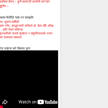
ावधिक छैनन् । कुनै सामाग्री उपयोगी लागे हेर्न
ुहुनेछ ।
यतमा फैलिँदो 'पार्क रन' संस्कृति
ा: भूकम्प वार्षिकी
हरु गनेर, श्रद्धान्जली सजिलो हो; बेला छँदै आँखा
 , क्षति रोक्न सकिन्छ
द्धाञ्जलीको सस्तो सुस्केरा र पशुपतिनाथको भरमा
को यातायात व्यवस्था
ोना भाइरस बारे बिज्ञका कुरा