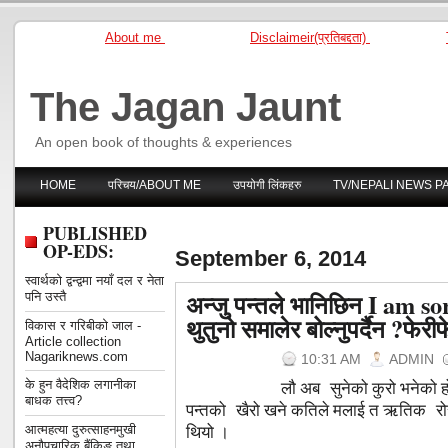
About me
Disclaimeir(प्रतिबद्दता)
The Jagan Jaunt
An open book of thoughts & experiences
HOME
परिचय/ABOUT ME
उपयोगी लिंकहरु
TV/NEPALI NEWS P
PUBLISHED
OP-EDS:
September 6, 2014
स्वार्थको द्वन्द्वमा नयाँ दल र नेता
अन्जु पन्तले भानिछिन I am sor
पनि उस्तै
थुतुनो समालेर बोल्नुपर्दैन ?फेरी
विकास र गरिबीको जाल -
Article collection
Nagariknews.com
10:31 AM
ADMIN
के हुन वैदेशिक लगानीका
लौ अब सुनेको कुरो भनेको ह
बाधक तत्त्व?
पन्तको खैरो खने कतिले मलाई त ऋतिक रोसन् 
थियो ।
आत्महत्या दुरुत्साहनमुखी
अनौपचारिक बैंकिङ तथा