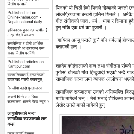
वित्तीय प्रणाली
यिनको यो चिठी हेर्दा यिनले गोव्र्याको जस्त
Published list on
लोकप्रियतामा बन्चरो हानिन यिनले । धर्मकै
Onlinekhabar.com -
गीत संगीतको जात , धर्म , भाषा र सिमाना 
Nepali national daily
हुन् नकि एक धर्म का पुजारी ।
हानिकारक हुनसक्छ ऋणीलाई
मात्र खेद्ने अभ्यास
गायिका अन्जु पन्तले कुनै पनि धर्मलाई होच्याउन
समावेसिता र दीगो आर्थिक
बताएकी छन् ।
विकासको आधारस्तम्भ बन्न
सक्छ वित्तीय प्रविधि
Published articles on
शहदेव कोईरालाको शब्द तथा संगीतमा रहेको
‘
Kantipur.com
पुगोस’ बोलको गीत हिन्दुवादी भएको भन्दै ग
बालबालिकालाई इन्टरनेटको
सामाजिक सञ्जालमा व्यापक आलोचना भएको
खतराबाट यसरी बचाउनुस्
नेपालीमा बढ्दो पुस्तान्तरण
सामाजिक सञ्जालमा उनको अभिव्यक्ति बिरुद्
कसरी चिन्ने सामाजिक
माफि मागेकी छन् । मेरो भनाई शीर्षकमा आफ्
सञ्जालमा आउने 'फेक न्यूज' ?
लेखेर उनले माफी मागेकी हुन् ।
लागुऔषधको भन्दा
सामाजिक सञ्जालको लत
कडा
जगन कार्की बेलायत —