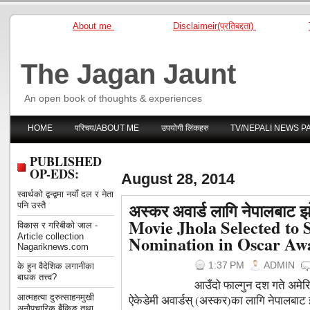
About me
Disclaimeir(प्रतिबद्दता)
The Jagan Jaunt
An open book of thoughts & experiences
HOME
परिचय/ABOUT ME
उपयोगी लिंकहरु
TV/NEPALI NEWS P
PUBLISHED
OP-EDS:
August 28, 2014
स्वार्थको द्वन्द्वमा नयाँ दल र नेता
अस्कर अवार्ड लागि नेपालबाट 
पनि उस्तै
Movie Jhola Selected to 
विकास र गरिबीको जाल -
Article collection
Nomination in Oscar Aw
Nagariknews.com
1:37 PM
ADMIN
के हुन वैदेशिक लगानीका
बाधक तत्त्व?
आउँदो फाल्गुन दश गते अमे
आत्महत्या दुरुत्साहनमुखी
ऐकेडेमी अवार्डस् (अस्कर)का लागि नेपालबा
अनौपचारिक बैंकिङ तथा