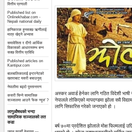
वित्तीय प्रणाली
Published list on
Onlinekhabar.com -
Nepali national daily
हानिकारक हुनसक्छ ऋणीलाई
मात्र खेद्ने अभ्यास
समावेसिता र दीगो आर्थिक
विकासको आधारस्तम्भ बन्न
सक्छ वित्तीय प्रविधि
Published articles on
Kantipur.com
बालबालिकालाई इन्टरनेटको
खतराबाट यसरी बचाउनुस्
नेपालीमा बढ्दो पुस्तान्तरण
अस्कर अवार्ड हेर्नका लागि गठित विदेशी भाषी
कसरी चिन्ने सामाजिक
नेपालले तोकिएको मापदण्डमा झोला सवै विद्यामा 
सञ्जालमा आउने 'फेक न्यूज' ?
लागि सिफारिस गरेको जनाएको हो ।
लागुऔषधको भन्दा
सामाजिक सञ्जालको लत
कडा
बर्ष ७०मा प्रर्दशित झोलाले मोक्ष फिल्मलाई
जगन कार्की बेलायत —