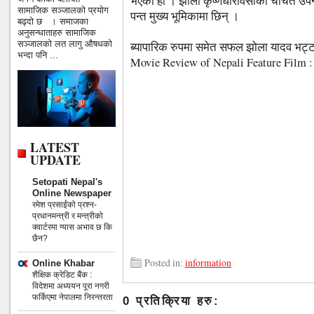
भएको हो । झोला कृष्णधारावसीको चर्चित उपन
सामाजिक सञ्जालको प्रयोग
पन्त मुख्य भूमिकामा छिन् ।
बढ्दो छ । समाजका
अनुसन्धाताहरु सामाजिक
सञ्जालको लत लागु औषधको
ब्यापारिक रुपमा समेत सफल झोला यादव भट्टर
भन्दा पनि ...
Movie Review of Nepali Feature Film :
LATEST
UPDATE
Setopati Nepal's
Online Newspaper
रमेश प्रसाईंको प्रश्न-
प्रधानमन्त्री र मन्त्रीको
क्वार्टरमा ग्यास अभाव छ कि
छैन?
Posted in:
information
Online Khabar
शैक्षिक क्रेडिट बैंक :
विदेशमा अध्ययन पूरा नगरी
फर्किएमा नेपालमा निरन्तरता
0 प्रतिक्रिया हरु: