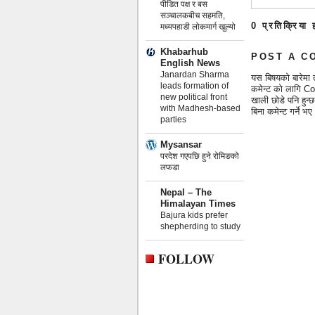
पीडित पक्ष र बस
सञ्चालकबीच सहमति,
0 प्रतिक्रिया 
मध्यपहाडी लोकमार्ग खुल्यो
Khabarhub
POST A C
English News
Janardan Sharma
यस बिषयको बारेमा 
leads formation of
कमेन्ट को लागि Co
new political front
खाली छोडे पनि हुन
with Madhesh-based
बिना कमेन्ट गर्ने
parties
Mysansar
परदेश गएपछि हुने रोमिङको
लफडा
Nepal – The
Himalayan Times
Bajura kids prefer
shepherding to study
FOLLOW