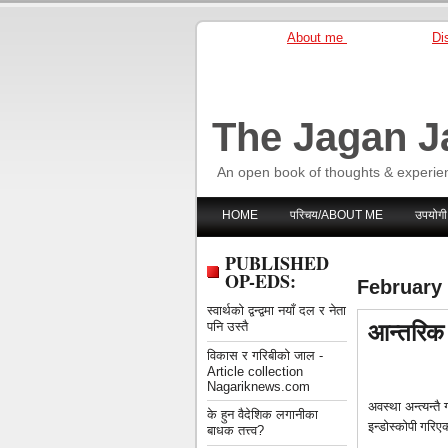
About me
Dis
The Jagan J
An open book of thoughts & experie
HOME
परिचय/ABOUT ME
उपयोगी
PUBLISHED
OP-EDS:
February 
स्वार्थको द्वन्द्वमा नयाँ दल र नेता
आन्तरिक
पनि उस्तै
विकास र गरिबीको जाल -
Article collection
Nagariknews.com
अवस्था अन्त्यन्
के हुन वैदेशिक लगानीका
इन्डोस्कोपी गरिए
बाधक तत्त्व?