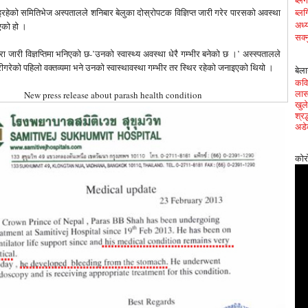
ब्ल
हेको समितिभेज अस्पतालले शनिबार बेलुका दोस्रोपटक विज्ञिप्त जारी गरेर पारसको अवस्था
ब्लग
अध्य
एको हो ।
सक्न
ारा जारी विज्ञप्तिमा भनिएको छ-’उनको स्वास्थ्य अवस्था धेरै गम्भीर बनेको छ ।’ अस्स्पतालले
ीगरेको पहिलो वक्तव्यमा भने उनको स्वास्थावस्था गम्भीर तर स्थिर रहेको जनाइएको थियो ।
बेला
कवित
New press release about parash health condition
लास
खुले
श्र
अडे
कोर