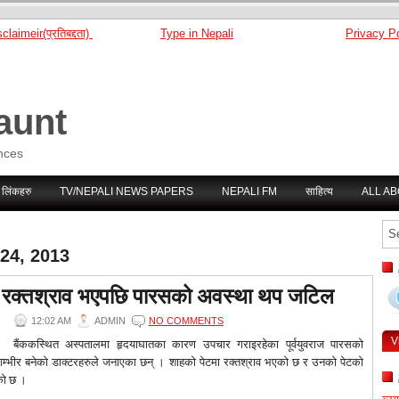
claimeir(प्रतिबद्दता)
Type in Nepali
Privacy Po
aunt
nces
 लिंकहरु
TV/NEPALI NEWS PAPERS
NEPALI FM
साहित्य
ALL A
24, 2013
 रक्तश्राव भएपछि पारसको अवस्था थप जटिल
12:02 AM
ADMIN
NO COMMENTS
V
बैंककस्थित अस्पतालमा हृदयाघातका कारण उपचार गराइरहेका पूर्वयुवराज पारसको
तै गम्भीर बनेको डाक्टरहरुले जनाएका छन् । शाहको पेटमा रक्तश्राव भएको छ र उनको पेटको
को छ ।