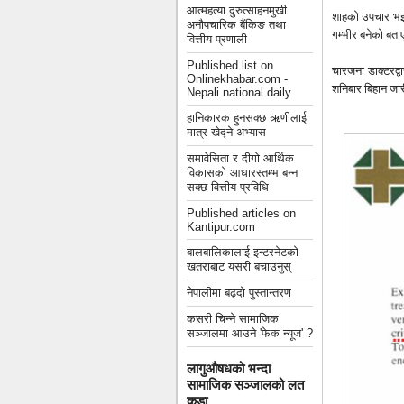
आत्महत्या दुरुत्साहनमुखी
शाहको उपचार भइर
अनौपचारिक बैंकिङ तथा
गम्भीर बनेको बता
वित्तीय प्रणाली
Published list on
चारजना डाक्टरद्व
Onlinekhabar.com -
शनिबार बिहान जार
Nepali national daily
हानिकारक हुनसक्छ ऋणीलाई
मात्र खेद्ने अभ्यास
समावेसिता र दीगो आर्थिक
विकासको आधारस्तम्भ बन्न
सक्छ वित्तीय प्रविधि
Published articles on
Kantipur.com
बालबालिकालाई इन्टरनेटको
खतराबाट यसरी बचाउनुस्
नेपालीमा बढ्दो पुस्तान्तरण
कसरी चिन्ने सामाजिक
सञ्जालमा आउने 'फेक न्यूज' ?
लागुऔषधको भन्दा
सामाजिक सञ्जालको लत
कडा