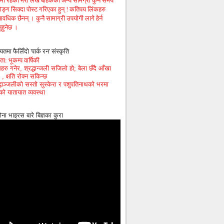
गमा रहेका मेरा लेख बाहेकका अन्य सामग्री कुनै समय
िङ्ग सिक्दा पोस्ट गरिएका हुन् ! कतिपय लिंकहरु
ावधिक छैनन् । कुनै सामाग्री उपयोगी लागे हेर्न
ुहुनेछ ।
यतमा फैलिँदो 'पार्क रन' संस्कृति
ा: भूकम्प वार्षिकी
हरु गनेर, श्रद्धान्जली सजिलो हो; बेला छँदै आँखा
 , क्षति रोक्न सकिन्छ
द्धाञ्जलीको सस्तो सुस्केरा र पशुपतिनाथको भरमा
को यातायात व्यवस्था
ोना भाइरस बारे बिज्ञका कुरा