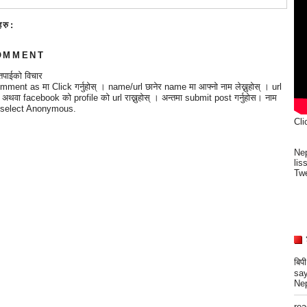
हरु:
OMMENT
तपाईको विचार
mment as मा Click गर्नुहोस् । name/url छानेर name मा आफ्नो नाम लेख्नुहोस् । url
्छ अथवा facebook को profile को url राख्नुहोस् । अन्तमा submit post गर्नुहोस। नाम
 भए select Anonymous.
Cli
Nep
lis
Twe
बिप
say
Nep
re