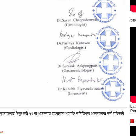
स्व
Lat
Po
र्वयुवराजलाई फेबु्रअरी १९ मा अकस्मात् हृदयाघात भएपछि समितिभेज अस्पतालमा भर्ना गरिएको
ws