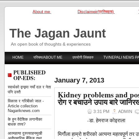
About me
Disclaimeir(प्रतिबद्दता)
The Jagan Jaunt
An open book of thoughts & experiences
HOME
परिचय/ABOUT ME
उपयोगी लिंकहरु
TV/NEPALI NEWS P
PUBLISHED
OP-EDS:
January 7, 2013
स्वार्थको द्वन्द्वमा नयाँ दल र नेता
Kidney problems and possi
पनि उस्तै
रोग र बचाउने उपाय बारे जानिर
विकास र गरिबीको जाल -
Article collection
Nagariknews.com
3:31 PM
ADMIN
के हुन वैदेशिक लगानीका
-डा. हेमराज कोइराला
बाधक तत्त्व?
मिर्गौला हाम्रो शरीरको अत्यन्त महत्वपूर्ण तर उप
आत्महत्या दुरुत्साहनमुखी
अनौपचारिक बैंकिङ तथा