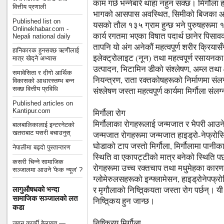
काम गर्छ भन्नेबारे थाहा नहुन सक्छ। मिर्गौला
वित्तीय प्रणाली
भागको आसपास अवस्थित, सिमीको बिजका आक
Published list on
यसको तौल १३५ ग्राम हुन्छ भने पुरुषहरूमा १५
Onlinekhabar.com -
कार्य रगतमा भएका विषात पदार्थ छानेर पिसाव
Nepali national daily
तापनि यो अंग अनेकौं महत्वपूर्ण शरीर क्रियास
हानिकारक हुनसक्छ ऋणीलाई
इलेक्ट्रोलाइट (नून) तथा महत्वपूर्ण रसायनका
मात्र खेद्ने अभ्यास
उत्पादन, भिटामिन डीको संश्लेषण, अम्ल तथा 
समावेसिता र दीगो आर्थिक
नियन्त्रण, राता रक्तकोषहरूको निर्माणमा संलग्
विकासको आधारस्तम्भ बन्न
सक्छ वित्तीय प्रविधि
संश्लेषण जस्ता महत्वपूर्ण कार्यमा मिर्गौला संल
Published articles on
Kantipur.com
मिर्गौला रोग
मिर्गौलाका रोगहरूलाई जन्मजात र भैपरी आउने
बालबालिकालाई इन्टरनेटको
खतराबाट यसरी बचाउनुस्
जन्मजात रोगहरूमा जन्मजात हाइड्रो-नेफ्रो
घोडाको टाप जस्तो मिर्गौला, मिर्गौलामा पानीका 
नेपालीमा बढ्दो पुस्तान्तरण
स्थिति वा एकापट्टीको मात्र बनेको स्थिति पर्
कसरी चिन्ने सामाजिक
रोगहरूमा उच्च रक्तचाप तथा मधुमेहका कारण हुन
सञ्जालमा आउने 'फेक न्यूज' ?
ग्लोमेरुलसहरूको इन्फ्लामेसन, हाइड्रोनेपफ्रो
र मृगौलाको निष्त्रि्कयता जस्ता रोग पर्छन्। यी स
लागुऔषधको भन्दा
सामाजिक सञ्जालको लत
निष्त्रि्कय हुन जान्छ।
कडा
निष्क्रिय मिर्गौला
जगन कार्की बेलायत —