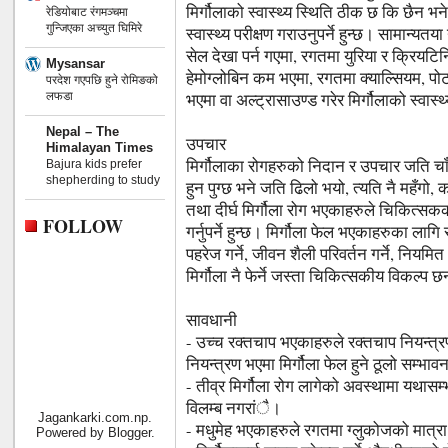
मिर्गौलाको स्वास्थ्य स्थिति ठीक छ कि छैन भनेर
रेडियोबाट रंगमञ्चमा
गुन्जिएका अच्युत घिमिरे
स्वास्थ्य परीक्षण गराउनुपर्ने हुन्छ। सामान्य
सेल देखा पर्न गएमा, रगतमा युरिया र क्रियटिनि
Mysansar
हेमोग्लोबिन कम भएमा, रगतमा क्याल्सियम, 
परदेश गएपछि हुने रोमिङको
लफडा
भएमा वा अल्ट्रासाउण्ड गरेर मिर्गौलाको स्वा
Nepal – The
उपचार
Himalayan Times
मिर्गौलाका रोगहरुको निदान र उपचार जति चाँड
Bajura kids prefer
shepherding to study
हुन पुग्छ भने जति ढिलो भयो, त्यति नै महँगो,
तथा दीर्घ मिर्गौला रोग भएकाहरुले चिकित्स
FOLLOW
गर्नुपर्ने हुन्छ। मिर्गौला फेल भएकाहरुका ल
पहरेज गर्ने, जीवन शैली परिवर्तन गर्ने, नियम
मिर्गौला नै फेर्ने जस्ता चिकित्सकीय विकल्प छ
सावधानी
- उच्च रक्तचाप भएकाहरुले रक्तचाप नियन्त्रण
नियन्त्रण भएमा मिर्गौला फेल हुने ठूलो सम्भाव
- तीव्र मिर्गौला रोग लागेको अवस्थामा यथासम्
विलम्ब नगरांै।
Jagankarki.com.np.
- मधुमेह भएकाहरुले रगतमा ग्लुकोजको मात्रा 
Powered by
Blogger
.