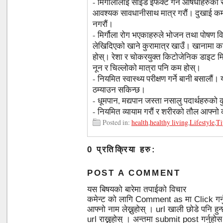
- मिर्गौलालाई साइड इफेक्ट गर्ने औषधीहरुको स
आवश्यक सावधानीसाथ मात्र गरौं। दुखाई कम
नगरौं।
- मिर्गौला रोग भएकाहरुले भोजन तथा पोषण वि
लेखिदिएको खाने कुरामात्र खाउँ। खानामा कार
होस्। रेशा र चोकरयुक्त किटोजेनिक डाइट मिर
नून र चिल्लोको मात्रा पनि कम होस्।
- नियमित स्वास्थ्य परीक्षण गर्ने बानी बसालौं
ठम्याउन सकिन्छ।
- धूमपान, मद्यपान जस्ता नसालु पदार्थहरुको
- नियमित व्यायाम गरौं र शरीरको तौल आफ्नो
Posted in:
health
,
healthy living
,
Lifestyle
,
Ti
0 प्रतिक्रिया हरु:
POST A COMMENT
यस बिषयको बारेमा तपाईको विचार
कमेन्ट को लागि Comment as मा Click गर्
आफ्नो नाम लेख्नुहोस् । url खाली छोडे पनि 
url राख्नुहोस् । अन्तमा submit post गर्नुहो