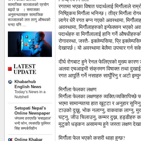
सामाजिक सञ्जालको प्रयोग
रगतमा भएका विषात पदार्थलाई मिर्गौलाले राम
बढ्दो छ । समाजका
निष्त्रि्कय मिर्गौला भनिन्छ। तीव्र मिर्गौला 
अनुसन्धाताहरु सामाजिक
लागेर धेरै रगत बग्न गएको अवस्थामा, मिर्ग
सञ्जालको लत लागु औषधको
भन्दा पनि ...
अवस्थामा, मिर्गौलाहरुको इन्फेक्सन भएको अवस
पदार्थहरु वा मिर्गौलालाई हानि गर्ने औषधीहरुक
रोगावस्था, जस्तै- इक्लेम्पसिया, प्रि इक्लेम्
देखापर्छ। यो अवस्थामा बेलैमा उपचार गर्न स
दीर्घ रोगबाट हुने रेनल फेलिएरको मुख्य कार
LATEST
अलवा एचआइभी संक्रमण विषाक्त तथा दुखाई क
UPDATE
रगत आपूर्ति गर्ने नसाहरु साघुँरिनु र अटो इम्य
Khabarhub
English News
मिर्गौला फेलका लक्षण
Today’s News in a
मिर्गौला फेलका लक्षणहरु व्यक्ति/व्यक्तिपिच्छे
Nutshell
भएमा सामान्यतया हात खुट्टा र अनुहार सुनिनु, 
Setopati Nepal's
टाउको दुख्नु, भोक नलाग्नु, वाकवाक लाग्नु, मु
Online Newspaper
घट्नु, जीउ चिलाउनु, कम्मर दुख्न, हड्डीहरु क
जंगलमा हराएपछि 'बचाइहाल'
मुटुको धड्कन असामन्य हुने जस्ता लक्षण देखा
भन्दै फोन, त्यसपछि पूर्वमेयर
सिंह सम्पर्कविहीन
मिर्गौला फेल भएको कसरी थाहा हुन्छ?
Online Khabar