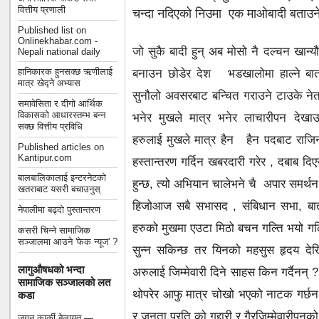
वित्तीय प्रणाली
चन्दा नदिएको निउमा एक माओबादी बताउन
Published list on
Onlinekhabar.com -
जो सुकै बादी हुन् अब मोसो नै दल्चन खान्
Nepali national daily
हानिकारक हुनसक्छ ऋणीलाई
बनाउन छोडेर देश भडखालोमा हाल्ने बार्त
मात्र खेद्ने अभ्यास
सुनौलो अवसरबाट बन्चित गराउने टाउके न
समावेसिता र दीगो आर्थिक
विकासको आधारस्तम्भ बन्न
भनेर मुखले मात्र भनेर लाचारीपन देखाउ
सक्छ वित्तीय प्रविधि
हरुलाई मुखले मात्र हैन हैन पदबाट राजिन
Published articles on
Kantipur.com
हस्तान्तरण गर्दिन खबरदारी गरेर , दबाब दि
बालबालिकालाई इन्टरनेटको
हुन्छ, त्यो अभियान चालेभने चै अपार समर्थ
खतराबाट यसरी बचाउनुस्
हिजोआज सबै सभासद , संबिधान सभा, बार्त
नेपालीमा बढ्दो पुस्तान्तरण
हरुको मुखमा एउटा मिठो बचन गल्ति भयो गल्ति 
कसरी चिन्ने सामाजिक
सञ्जालमा आउने 'फेक न्यूज' ?
सुन्न सकिन्छ तर यिनको महसुस हृदय देखि 
लागुऔषधको भन्दा
अरुलाई जिम्मेवारी दिने साहस किन गर्दैनन्
सामाजिक सञ्जालको लत
थोपरेर आफु मात्र चोखो भएको नाटक गर्छन
कडा
र जनता प्रति को गद्दारी र गैरजिम्मेवारीपनको
जगन कार्की बेलायत —