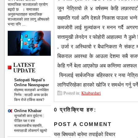
सामाजिक सञ्जालको प्रयोग
जुन नेत्रित्वो ले ४ वर्षसम्म केहि लछारपा
बढ्दो छ । समाजका
अनुसन्धाताहरु सामाजिक
सहमति गर्ला अनि देशले निकाश पाउला भन्ने 
सञ्जालको लत लागु औषधको
भन्दा पनि ...
कमजोरी लाई मुल्यांकन र मनन गर्दै अगरगा
सत्तामुखी लेनदेन र फोहोरी आहालमा नै डुब्न
, उर्जा र अस्थित्वो र बैधानिकता नै संकट
बिकराल अवस्था के आउला देशमा सबै सजग ने
LATEST
केहि गर्ने बेला आएकोछ अब कम्तिमा असफल न
UPDATE
यिनलाई सार्बजनिक बहिस्कार र नया नेत्रित
Setopati Nepal's
लागिपरिरहेका हारको खोजि र समर्थन गर्नु पर
Online Newspaper
मोहम्मद सलाहको अनपेक्षित
Posted in:
Khabardari
निर्णय : साउदी अरब छाडेर
किन रोजे टर्किस क्लब?
0 प्रतिक्रिया हरु:
Online Khabar
सुनकोशी कार दुर्घटना :
पीडित पक्ष र बस
POST A COMMENT
सञ्चालकबीच सहमति,
मध्यपहाडी लोकमार्ग खुल्यो
यस बिषयको बारेमा तपाईको विचार