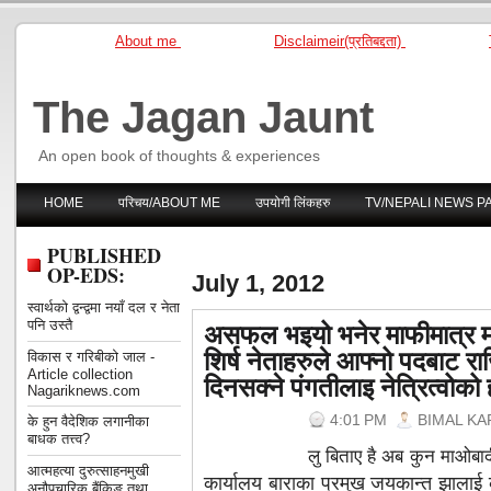
About me
Disclaimeir(प्रतिबद्दता)
The Jagan Jaunt
An open book of thoughts & experiences
HOME
परिचय/ABOUT ME
उपयोगी लिंकहरु
TV/NEPALI NEWS P
PUBLISHED
OP-EDS:
July 1, 2012
स्वार्थको द्वन्द्वमा नयाँ दल र नेता
असफल भइयो भनेर माफीमात्र मा
पनि उस्तै
शिर्ष नेताहरुले आफ्नो पदबाट र
विकास र गरिबीको जाल -
Article collection
दिनसक्ने पंगतीलाइ नेत्रित्वोको ह
Nagariknews.com
4:01 PM
BIMAL KA
के हुन वैदेशिक लगानीका
बाधक तत्त्व?
लु बिताए है अब कुन माओबादी 
आत्महत्या दुरुत्साहनमुखी
कार्यालय बाराका प्रमुख जयकान्त झालाई क
अनौपचारिक बैंकिङ तथा