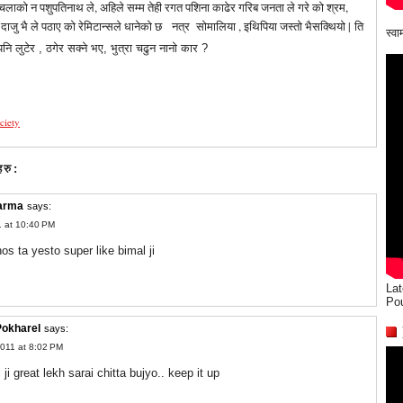
लाको न पशुपतिनाथ ले, अहिले सम्म तेही रगत पशिना काढेर गरिब जनता ले गरे को श्रम,
ली दाजु भै ले पठाए को रेमिटान्सले धानेको छ नत्र सोमालिया , इथिपिया जस्तो भैसक्थियो |
ति
स्व
ि लुटेर , ठगेर सक्ने भए, भुत्रा चढुन नानो कार ?
ciety
हरु:
harma
says:
1 at 10:40 PM
os ta yesto super like bimal ji
Lat
Po
Pokharel
says:
011 at 8:02 PM
ji great lekh sarai chitta bujyo.. keep it up