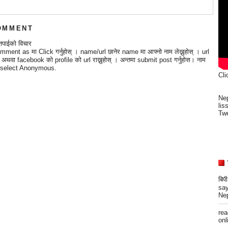
OMMENT
तपाईको विचार
mment as मा Click गर्नुहोस् । name/url छानेर name मा आफ्नो नाम लेख्नुहोस् । url
्छ अथवा facebook को profile को url राख्नुहोस् । अन्तमा submit post गर्नुहोस। नाम
 भए select Anonymous.
Cli
Nep
lis
Twe
बिप
say
Nep
re
onli