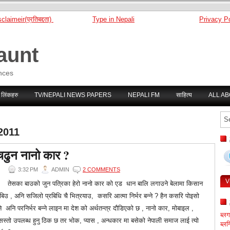
claimeir(प्रतिबद्दता)
Type in Nepali
Privacy Po
aunt
nces
 लिंकहरु
TV/NEPALI NEWS PAPERS
NEPALI FM
साहित्य
ALL A
2011
 चढुन नानो कार ?
3:32 PM
ADMIN
2 COMMENTS
V
तेसका बाउको जुन पत्रिका हेरो नानो कार को एड धान बालि लगाउने बेलामा किसान
िउ , अनि सजिलो प्रबिधि चै भित्रयाउ, कसरि आत्मा निर्भर बन्ने ? हैन कसरि पोइसो
 अनि परनिर्भर बन्ने लाइन मा देश को अर्थतन्त्र दौडिएको छ , नानो कार, मोबाइल ,
ब्ल
 सस्तो उपलब्ध हुनु ठिक छ तर भोक, प्यास , अन्धकार मा बसेको नेपाली समाज लाई त्यो
ब्लग