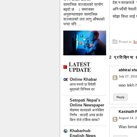
देश न सरकारले च
सामाजिक सञ्जालको प्रयोग
अनि पर्देसी नेपा
बढ्दो छ । समाजका
अनुसन्धाताहरु सामाजिक
सोझा सिधा लाई पन
सञ्जालको लत लागु औषधको
भन्दा पनि ...
Posted in:
So
2 प्रतिक्रिया 
LATEST
UPDATE
abhiral s
July 27, 201
Online Khabar
आज यस्तो छ विदेशी
wao lekh h
मुद्राको विनिमय दर
Reply
Setopati Nepal's
Online Newspaper
मोहम्मद सलाहको अनपेक्षित
Kasinath 
निर्णय : साउदी अरब छाडेर
August 14, 2
किन रोजे टर्किस क्लब?
Wao bimal 
Khabarhub
English News