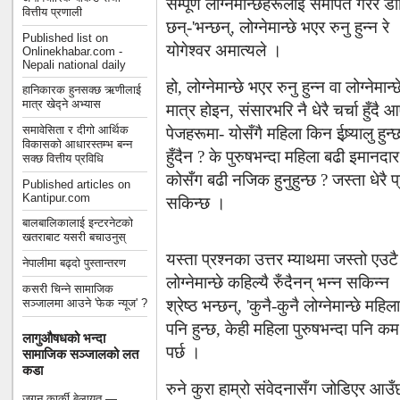
सम्पूर्ण लोग्नेमान्छेहरूलाई समर्पित गरे
वित्तीय प्रणाली
छन्-'भन्छन्, लोग्नेमान्छे भएर रुनु हुन्न
Published list on
योगेश्वर अमात्यले ।
Onlinekhabar.com -
Nepali national daily
हो, लोग्नेमान्छे भएर रुनु हुन्न वा लोग्नेमा
हानिकारक हुनसक्छ ऋणीलाई
मात्र खेद्ने अभ्यास
मात्र होइन, संसारभरि नै धेरै चर्चा हुँद
समावेसिता र दीगो आर्थिक
पेजहरूमा- योसँगै महिला किन ईष्र्यालु हुन
विकासको आधारस्तम्भ बन्न
हुँदैन ? के पुरुषभन्दा महिला बढी इमानदार 
सक्छ वित्तीय प्रविधि
कोसँग बढी नजिक हुनुहुन्छ ? जस्ता धेरै
Published articles on
Kantipur.com
सकिन्छ ।
बालबालिकालाई इन्टरनेटको
खतराबाट यसरी बचाउनुस्
यस्ता प्रश्नका उत्तर म्याथमा जस्तो एउटै ह
नेपालीमा बढ्दो पुस्तान्तरण
लोग्नेमान्छे कहिल्यै रुँदैनन् भन्न सकि
कसरी चिन्ने सामाजिक
सञ्जालमा आउने 'फेक न्यूज' ?
श्रेष्ठ भन्छन्, 'कुनै-कुनै लोग्नेमान्छे मह
पनि हुन्छ, केही महिला पुरुषभन्दा पनि क
लागुऔषधको भन्दा
पर्छ ।
सामाजिक सञ्जालको लत
कडा
रुने कुरा हाम्रो संवेदनासँग जोडिएर आउ
जगन कार्की बेलायत —