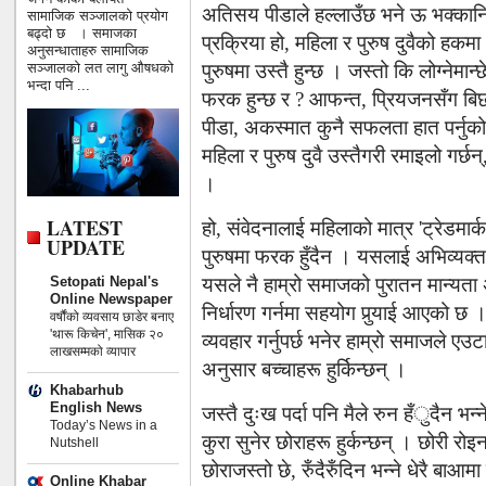
अतिसय पीडाले हल्लाउँछ भने ऊ भक्कानिन
सामाजिक सञ्जालको प्रयोग
बढ्दो छ । समाजका
प्रक्रिया हो, महिला र पुरुष दुवैको हकम
अनुसन्धाताहरु सामाजिक
पुरुषमा उस्तै हुन्छ । जस्तो कि लोग्नेमान्
सञ्जालको लत लागु औषधको
भन्दा पनि ...
फरक हुन्छ र ? आफन्त, पि्रयजनसँग बि
पीडा, अकस्मात कुनै सफलता हात पर्नुको 
महिला र पुरुष दुवै उस्तैगरी रमाइलो गर्छन
।
LATEST
हो, संवेदनालाई महिलाको मात्र 'ट्रेडमा
UPDATE
पुरुषमा फरक हुँदैन । यसलाई अभिव्यक्त
Setopati Nepal's
यसले नै हाम्रो समाजको पुरातन मान्यत
Online Newspaper
निर्धारण गर्नमा सहयोग पुर्‍याई आएको छ 
वर्षौंको व्यवसाय छाडेर बनाए
'थारू किचेन', मासिक २०
व्यवहार गर्नुपर्छ भनेर हाम्रो समाजले एउट
लाखसम्मको व्यापार
अनुसार बच्चाहरू हुर्किन्छन् ।
Khabarhub
English News
जस्तै दुःख पर्दा पनि मैले रुन हँुदैन भ
Today’s News in a
कुरा सुनेर छोराहरू हुर्कन्छन् । छोरी रोइ
Nutshell
छोराजस्तो छे, रुँदैरुँदिन भन्ने धेरै बाआ
Online Khabar