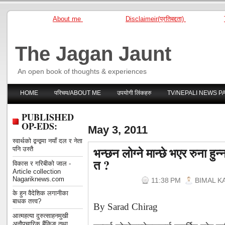
About me
Disclaimeir(प्रतिबद्दता)
The Jagan Jaunt
An open book of thoughts & experiences
HOME
परिचय/ABOUT ME
उपयोगी लिंकहरु
TV/NEPALI NEWS P
PUBLISHED
OP-EDS:
May 3, 2011
स्वार्थको द्वन्द्वमा नयाँ दल र नेता
भन्छन लोग्ने मान्छे भएर रुना हुन्
पनि उस्तै
त ?
विकास र गरिबीको जाल -
Article collection
Nagariknews.com
11:38 PM
BIMAL K
के हुन वैदेशिक लगानीका
बाधक तत्त्व?
By Sarad Chirag
आत्महत्या दुरुत्साहनमुखी
अनौपचारिक बैंकिङ तथा