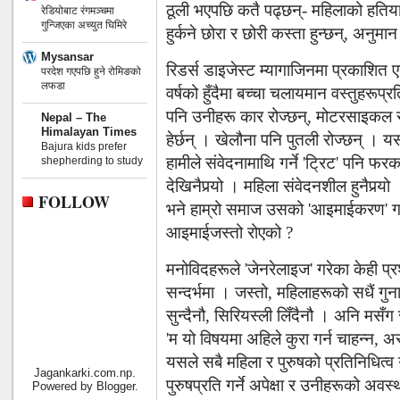
ठूली भएपछि कतै पढ्छन्- महिलाको हतियार
रेडियोबाट रंगमञ्चमा
गुन्जिएका अच्युत घिमिरे
हुर्कने छोरा र छोरी कस्ता हुन्छन्, अनुमान
Mysansar
रिडर्स डाइजेस्ट म्यागाजिनमा प्रकाशि
परदेश गएपछि हुने रोमिङको
लफडा
वर्षको हुँदैमा बच्चा चलायमान वस्तुहरूप्
पनि उनीहरू कार रोज्छन्, मोटरसाइकल रोज
Nepal – The
Himalayan Times
हेर्छन् । खेलौना पनि पुतली रोज्छन् । य
Bajura kids prefer
हामीले संवेदनामाथि गर्ने 'टि्रट' पनि फरक
shepherding to study
देखिनैपर्‍यो । महिला संवेदनशील हुनैपर्‍यो
FOLLOW
भने हाम्रो समाज उसको 'आइमाईकरण' गर्न
आइमाईजस्तो रोएको ?
मनोविदहरूले 'जेनरेलाइज' गरेका केही प्
सन्दर्भमा । जस्तो, महिलाहरूको सधैं गुना
सुन्दैनौ, सिरियस्ली लिँदैनौ । अनि मसँ
'म यो विषयमा अहिले कुरा गर्न चाहन्न, अर
यसले सबै महिला र पुरुषको प्रतिनिधित्व 
Jagankarki.com.np.
पुरुषप्रति गर्ने अपेक्षा र उनीहरूको अवस
Powered by
Blogger
.