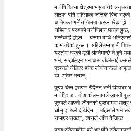
मनोचिकित्सा क्षेत्रमा भएका धेरै अनुसन्ध
लाइफ' पनि महिलाको जत्तिकै 'रिच' भएक
अभियक्त गर्ने तरिकामा फरक परेको हो । 
'महिला र पुरुषको मनोविज्ञान फरक हुन्छ, 
भन्नेचाहिँ होइन ।' यसमा माथि भनिएजस्त
काम गरेको हुन्छ । अहिलेसम्म हामी पितृस
यस्तोमा घरको मूली लोग्नेमान्छे नै हुने भ
भने, सम्हालिएन भने अरू बाँकीलाई कसले 
प्रश्नले जेलिएर हरेक लोग्नेमान्छेले आफ
डा. श्रेष्ठ भन्छन् ।
पुरुष किन हत्तपत्त रुँदैनन् भनी विश्व
मनोविद डा. जोश कोलम्यानले आफ्नो पुस्त
पुरुषले आफ्नो जीवनको पृष्ठभागमा मात्र स
आँसु झारेको देखिँदैन । महिलाले भने सं
सजाएर राख्छन्, त्यसैले आँसु देखिन्छ ।
पुरुष संवेदनशील हुने भए पनि संवेदनाप्रति