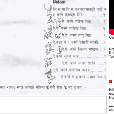
Cli
Nep
lis
Twe
बिप
say
Nep
re
onli