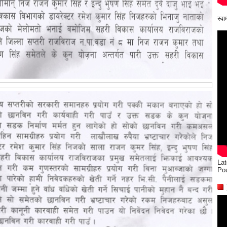
स्व
Lat
Po