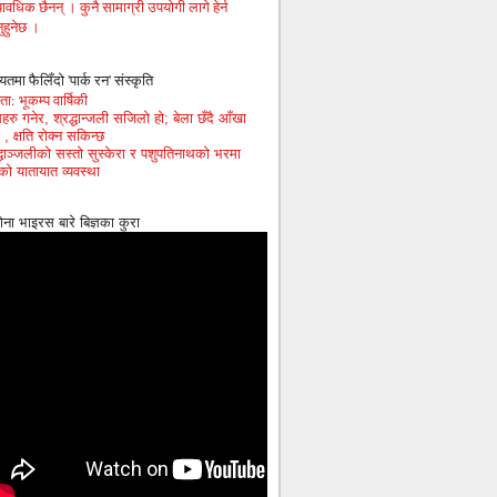
ावधिक छैनन् । कुनै सामाग्री उपयोगी लागे हेर्न
ुहुनेछ ।
यतमा फैलिँदो 'पार्क रन' संस्कृति
ा: भूकम्प वार्षिकी
हरु गनेर, श्रद्धान्जली सजिलो हो; बेला छँदै आँखा
 , क्षति रोक्न सकिन्छ
द्धाञ्जलीको सस्तो सुस्केरा र पशुपतिनाथको भरमा
को यातायात व्यवस्था
ोना भाइरस बारे बिज्ञका कुरा