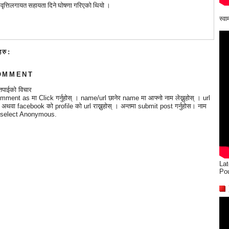
्रवृत्तिलगायत सहायता दिने घोषणा
गरिएको थियो ।
स्व
हरु:
OMMENT
तपाईको विचार
mment as मा Click गर्नुहोस् । name/url छानेर name मा आफ्नो नाम लेख्नुहोस् । url
्छ अथवा facebook को profile को url राख्नुहोस् । अन्तमा submit post गर्नुहोस। नाम
 भए select Anonymous.
Lat
Po