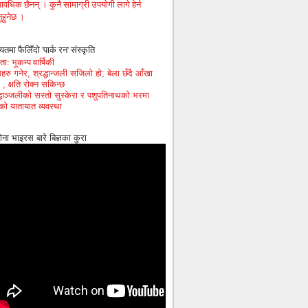
ावधिक छैनन् । कुनै सामाग्री उपयोगी लागे हेर्न
ुहुनेछ ।
यतमा फैलिँदो 'पार्क रन' संस्कृति
ा: भूकम्प वार्षिकी
हरु गनेर, श्रद्धान्जली सजिलो हो; बेला छँदै आँखा
 , क्षति रोक्न सकिन्छ
द्धाञ्जलीको सस्तो सुस्केरा र पशुपतिनाथको भरमा
को यातायात व्यवस्था
ोना भाइरस बारे बिज्ञका कुरा