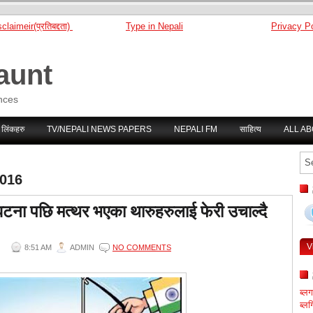
claimeir(प्रतिबद्दता)
Type in Nepali
Privacy Po
aunt
nces
 लिंकहरु
TV/NEPALI NEWS PAPERS
NEPALI FM
साहित्य
ALL A
2016
घटना पछि मत्थर भएका थारुहरुलाई फेरी उचाल्दै
V
8:51 AM
ADMIN
NO COMMENTS
ब्ल
ब्लग