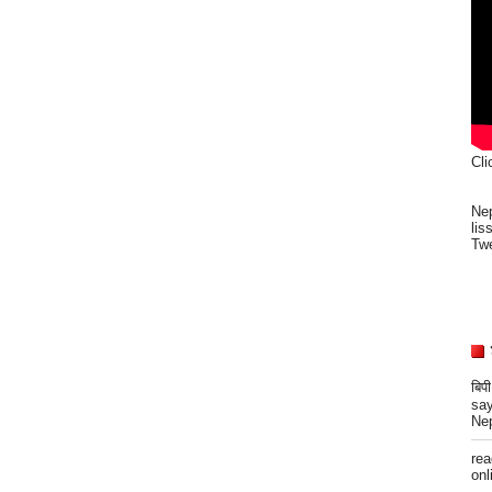
Cli
Nep
lis
Twe
बिप
say
Nep
re
onli