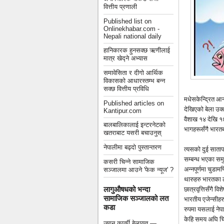
वित्तीय प्रणाली
Published list on
Onlinekhabar.com -
Nepali national daily
हानिकारक हुनसक्छ ऋणीलाई
मात्र खेद्ने अभ्यास
समावेसिता र दीगो आर्थिक
विकासको आधारस्तम्भ बन्न
सक्छ वित्तीय प्रविधि
मधेसकेन्द्रित आन
Published articles on
देखिएको बेला उक
Kantipur.com
वैशाख १४ देखि १६ 
बालबालिकालाई इन्टरनेटको
भागहरूसँगै भारत
खतराबाट यसरी बचाउनुस्
नेपालीमा बढ्दो पुस्तान्तरण
त्यसको दुई साताप
सम्बन्ध भएका समु
कसरी चिन्ने सामाजिक
अन्नपूर्णमा चुड
सञ्जालमा आउने 'फेक न्यूज' ?
थारुहरु भारतका ल
छात्रवृत्तिसँगै व
लागुऔषधको भन्दा
सामाजिक सञ्जालको लत
भारतीय एजेन्सीहर
कडा
रुपमा यसलाई नेप
केहि समय अघि चि
जगन कार्की बेलायत —