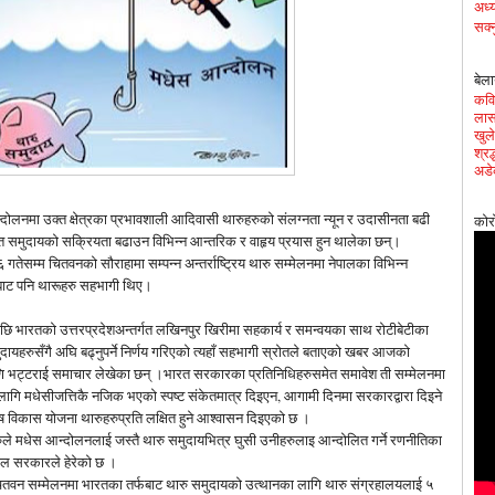
अध्य
सक्न
बेला
कवित
लास
खुले
श्र
अडे
्दोलनमा उक्त क्षेत्रका प्रभावशाली आदिवासी थारुहरुको संलग्नता न्यून र उदासीनता बढी
कोर
्त समुदायको सक्रियता बढाउन विभिन्न आन्तरिक र वाहृय प्रयास हुन थालेका छन्।
गतेसम्म चितवनको सौराहामा सम्पन्न अन्तर्राष्ट्रिय थारु सम्मेलनमा नेपालका विभिन्न
बाट पनि थारूहरु सहभागी थिए।
छि भारतको उत्तरप्रदेशअन्तर्गत लखिनपुर खिरीमा सहकार्य र समन्वयका साथ रोटीबेटीका
दायहरुसँगै अघि बढ्नुपर्ने निर्णय गरिएको त्यहाँ सहभागी स्रोतले बताएको खबर आजको
ामणि भट्टराई समाचार लेखेका छन् ।भारत सरकारका प्रतिनिधिहरुसमेत समावेश ती सम्मेलनमा
ागि मधेसीजत्तिकै नजिक भएको स्पष्ट संकेतमात्र दिइएन, आगामी दिनमा सरकारद्वारा दिइने
िशेष विकास योजना थारुहरुप्रति लक्षित हुने आश्वासन दिइएको छ ।
ुले मधेस आन्दोलनलाई जस्तै थारु समुदायभित्र घुसी उनीहरुलाइ आन्दोलित गर्ने रणनीतिका
ाल सरकारले हेरेको छ ।
तवन सम्मेलनमा भारतका तर्फबाट थारु समुदायको उत्थानका लागि थारु संग्रहालयलाई ५