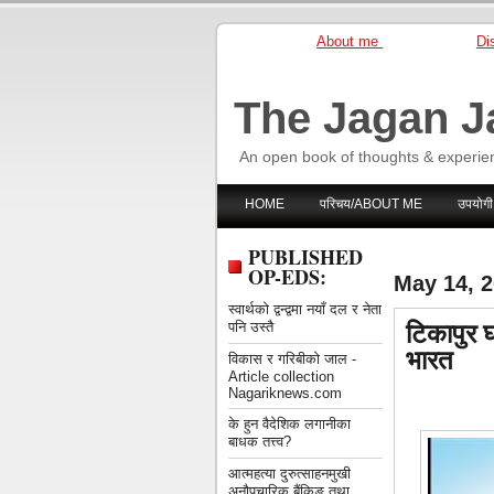
About me
Dis
The Jagan J
An open book of thoughts & experie
HOME
परिचय/ABOUT ME
उपयोगी
PUBLISHED
OP-EDS:
May 14, 
स्वार्थको द्वन्द्वमा नयाँ दल र नेता
टिकापुर 
पनि उस्तै
भारत
विकास र गरिबीको जाल -
Article collection
Nagariknews.com
के हुन वैदेशिक लगानीका
बाधक तत्त्व?
आत्महत्या दुरुत्साहनमुखी
अनौपचारिक बैंकिङ तथा