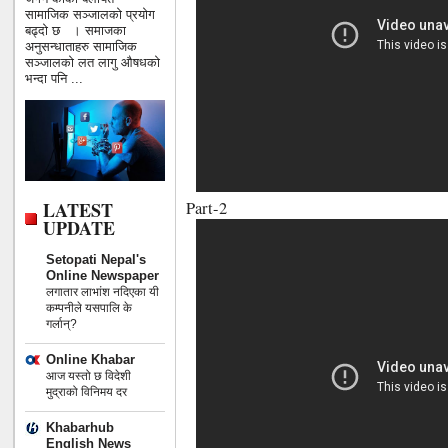
सामाजिक सञ्जालको प्रयोग
बढ्दो छ । समाजका
अनुसन्धाताहरु सामाजिक
सञ्जालको लत लागु औषधको
भन्दा पनि ...
LATEST
Part-2
UPDATE
Setopati Nepal's
Online Newspaper
लगातार लाभांश नदिएका यी
कम्पनीले यसपालि के
गर्लान्?
Online Khabar
आज यस्तो छ विदेशी
मुद्राको विनिमय दर
Khabarhub
English News