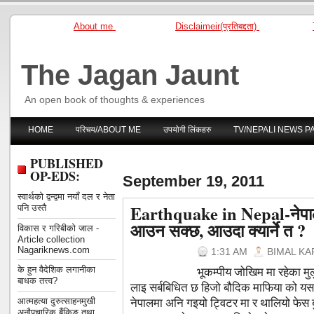
About me
Disclaimeir(प्रतिबद्दता)
The Jagan Jaunt
An open book of thoughts & experiences
HOME
परिचय/ABOUT ME
उपयोगी लिंकहरु
TV/NEPALI NEWS P
PUBLISHED
OP-EDS:
September 19, 2011
स्वार्थको द्वन्द्वमा नयाँ दल र नेता
Earthquake in Nepal-नेपाल 
पनि उस्तै
आउन सक्छ, आउदा क्यार्ने त ?
विकास र गरिबीको जाल -
Article collection
Nagariknews.com
1:31 AM
BIMAL KA
के हुन वैदेशिक लगानीका
भूकम्पीय जोखिम मा रहेका मुल
बाधक तत्त्व?
लाइ सर्बबिधित छ हिजो बौदिक माफिया को यसघ
नेपालमा अनि गइयो ट्विटर मा र थालियो फेस ब
आत्महत्या दुरुत्साहनमुखी
अनौपचारिक बैंकिङ तथा