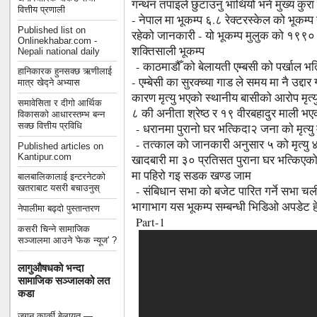
गन्थन तपाइले छुटाउनु भाथियो भने मुख्य कुरा
वित्तीय प्रणाली
- नेपाल मा भूकम्प ६.८ रेक्टरस्केल को भूकम्प य
Published list on
रहेको जानकारी - यो भूकम्प मुलुक को १९९०
Onlinekhabar.com -
शक्तिसाली भूकम्प
Nepali national daily
- काठमाडौँ को बेलायती एम्बसी को पर्खाल भत्
हानिकारक हुनसक्छ ऋणीलाई
- एम्बेसी का सुरक्च्या गाड ले समय मा नै उद्द
मात्र खेद्ने अभ्यास
कारण मृत्यु भएको स्थानीय बासीको आरोप मृत्यु 
समावेसिता र दीगो आर्थिक
८ की अनीता श्रेष्ठ र १९ वीरबहादुर माली भएक
विकासको आधारस्तम्भ बन्न
सक्छ वित्तीय प्रविधि
- धरानमा पुरानो घर भत्किदा२ जना को मृत्यु मृ
- तत्काल को जानकारी अनुसार ५ को मृत्यु ४
Published articles on
Kantipur.com
खादबारी मा ३० प्रतिसत पुराना घर भत्किए
मा पहिरो गइ सडक खण्ड जाम
बालबालिकालाई इन्टरनेटको
खतराबाट यसरी बचाउनुस्
- संबिधान सभा को बजेट पारित गर्ने सभा चल
भागाभाग यस भूकम्प सम्बन्धी भिडिओ अपडेट ह
नेपालीमा बढ्दो पुस्तान्तरण
Part-1
कसरी चिन्ने सामाजिक
सञ्जालमा आउने 'फेक न्यूज' ?
लागुऔषधको भन्दा
सामाजिक सञ्जालको लत
कडा
जगन कार्की बेलायत —